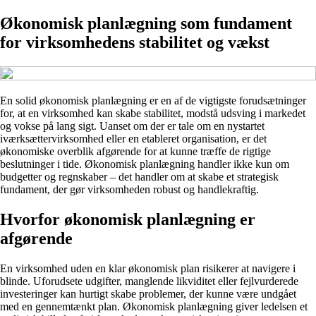
Økonomisk planlægning som fundament
for virksomhedens stabilitet og vækst
En solid økonomisk planlægning er en af de vigtigste forudsætninger
for, at en virksomhed kan skabe stabilitet, modstå udsving i markedet
og vokse på lang sigt. Uanset om der er tale om en nystartet
iværksættervirksomhed eller en etableret organisation, er det
økonomiske overblik afgørende for at kunne træffe de rigtige
beslutninger i tide. Økonomisk planlægning handler ikke kun om
budgetter og regnskaber – det handler om at skabe et strategisk
fundament, der gør virksomheden robust og handlekraftig.
Hvorfor økonomisk planlægning er
afgørende
En virksomhed uden en klar økonomisk plan risikerer at navigere i
blinde. Uforudsete udgifter, manglende likviditet eller fejlvurderede
investeringer kan hurtigt skabe problemer, der kunne være undgået
med en gennemtænkt plan. Økonomisk planlægning giver ledelsen et