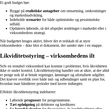
Et godt budget bør:
Bygge på
realistiske antagelser
om omsætning, omkostninger
og markedsudvikling.
Indeholde
scenarier
for både optimistiske og pessimistiske
udfald.
Opdateres løbende, så det afspejler ændringer i markedet eller i
virksomhedens strategi.
Når budgettet bruges aktivt, bliver det et redskab til at styre
virksomheden – ikke blot et dokument, der samler støv i en mappe.
Likviditetsstyring – virksomhedens ilt
Selv en rentabel virksomhed kan komme i problemer, hvis likviditeten
ikke er under kontrol. Likviditetsstyring handler om at sikre, at der altid
er penge nok til at betale regninger, lønninger og uforudsete udgifter.
Det kræver overblik over både ind- og udbetalinger samt en plan for,
hvordan man håndterer perioder med lavere indtægter.
Effektiv likviditetsstyring indebærer:
Løbende
prognoser
for pengestrømme.
Tæt opfølgning
på debitorer og kreditorer.
En
beredskabsplan
for finansiering, fx kreditfaciliteter eller