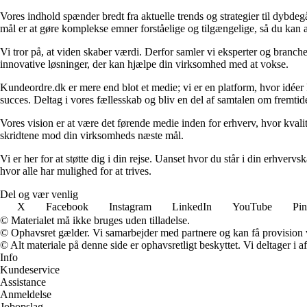
Vores indhold spænder bredt fra aktuelle trends og strategier til dybd
mål er at gøre komplekse emner forståelige og tilgængelige, så du kan
Vi tror på, at viden skaber værdi. Derfor samler vi eksperter og branche
innovative løsninger, der kan hjælpe din virksomhed med at vokse.
Kundeordre.dk er mere end blot et medie; vi er en platform, hvor idéer 
succes. Deltag i vores fællesskab og bliv en del af samtalen om fremtid
Vores vision er at være det førende medie inden for erhverv, hvor kvalit
skridtene mod din virksomheds næste mål.
Vi er her for at støtte dig i din rejse. Uanset hvor du står i din erhve
hvor alle har mulighed for at trives.
Del og vær venlig
X
Facebook
Instagram
LinkedIn
YouTube
Pin
© Materialet må ikke bruges uden tilladelse.
© Ophavsret gælder. Vi samarbejder med partnere og kan få provision
© Alt materiale på denne side er ophavsretligt beskyttet. Vi deltager i 
Info
Kundeservice
Assistance
Anmeldelse
Jobopslag