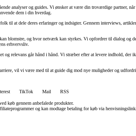
egående analyser og guides. Vi ønsker at være din troværdige partner, n
 anvende dem i din hverdag.
folk til at dele deres erfaringer og indsigter. Gennem interviews, artikl
kan blomstre, og hvor netværk kan styrkes. Vi opfordrer til dialog og de
ens erhvervsliv.
et og relevans går hånd i hånd. Vi stræber efter at levere indhold, der i
rvskarriere, vil vi være med til at guide dig mod nye muligheder og udfo
terest
TikTok
Mail
RSS
 ved køb gennem anbefalede produkter.
affiliateprogrammer og kan modtage betaling for køb via henvisningslinks