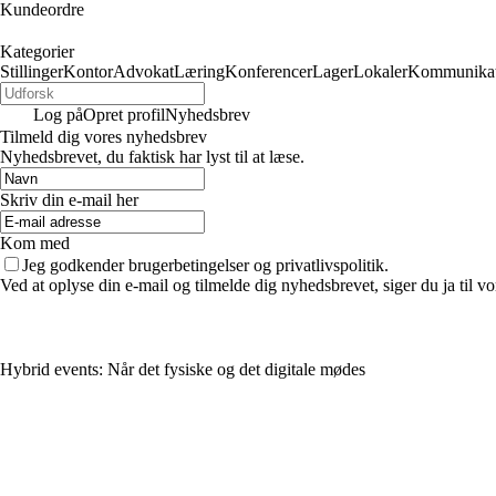
Kundeordre
Kategorier
Stillinger
Kontor
Advokat
Læring
Konferencer
Lager
Lokaler
Kommunikat
Log på
Opret profil
Nyhedsbrev
Tilmeld dig vores nyhedsbrev
Nyhedsbrevet, du faktisk har lyst til at læse.
Skriv din e-mail her
Kom med
Jeg godkender brugerbetingelser og privatlivspolitik.
Ved at oplyse din e-mail og tilmelde dig nyhedsbrevet, siger du ja til vo
Hybrid events: Når det fysiske og det digitale mødes