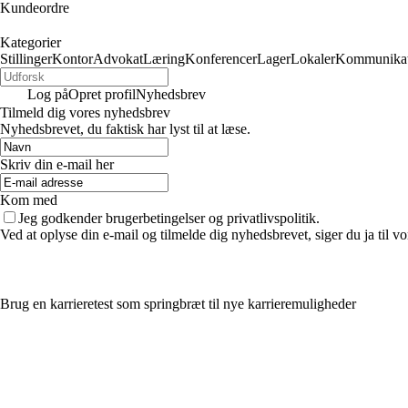
Kundeordre
Kategorier
Stillinger
Kontor
Advokat
Læring
Konferencer
Lager
Lokaler
Kommunikat
Log på
Opret profil
Nyhedsbrev
Tilmeld dig vores nyhedsbrev
Nyhedsbrevet, du faktisk har lyst til at læse.
Skriv din e-mail her
Kom med
Jeg godkender brugerbetingelser og privatlivspolitik.
Ved at oplyse din e-mail og tilmelde dig nyhedsbrevet, siger du ja til vo
Brug en karrieretest som springbræt til nye karrieremuligheder