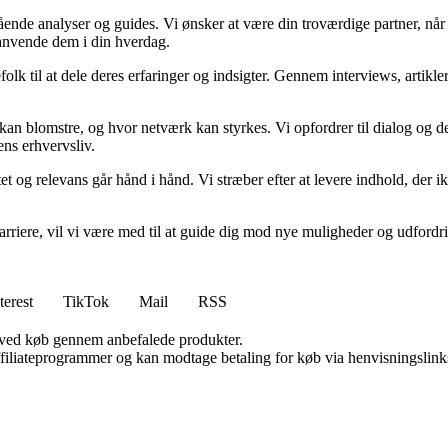
egående analyser og guides. Vi ønsker at være din troværdige partner, n
 anvende dem i din hverdag.
folk til at dele deres erfaringer og indsigter. Gennem interviews, artikl
kan blomstre, og hvor netværk kan styrkes. Vi opfordrer til dialog og de
ens erhvervsliv.
et og relevans går hånd i hånd. Vi stræber efter at levere indhold, der i
rvskarriere, vil vi være med til at guide dig mod nye muligheder og udfo
terest
TikTok
Mail
RSS
 ved køb gennem anbefalede produkter.
affiliateprogrammer og kan modtage betaling for køb via henvisningslinks