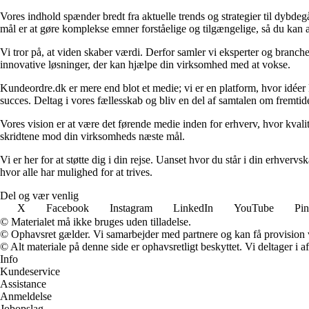
Vores indhold spænder bredt fra aktuelle trends og strategier til dybd
mål er at gøre komplekse emner forståelige og tilgængelige, så du kan
Vi tror på, at viden skaber værdi. Derfor samler vi eksperter og branche
innovative løsninger, der kan hjælpe din virksomhed med at vokse.
Kundeordre.dk er mere end blot et medie; vi er en platform, hvor idéer 
succes. Deltag i vores fællesskab og bliv en del af samtalen om fremtid
Vores vision er at være det førende medie inden for erhverv, hvor kvalit
skridtene mod din virksomheds næste mål.
Vi er her for at støtte dig i din rejse. Uanset hvor du står i din erhve
hvor alle har mulighed for at trives.
Del og vær venlig
X
Facebook
Instagram
LinkedIn
YouTube
Pin
© Materialet må ikke bruges uden tilladelse.
© Ophavsret gælder. Vi samarbejder med partnere og kan få provision
© Alt materiale på denne side er ophavsretligt beskyttet. Vi deltager i 
Info
Kundeservice
Assistance
Anmeldelse
Jobopslag