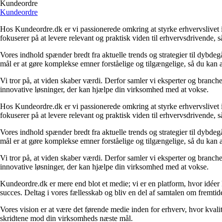
Kundeordre
Kundeordre
Hos Kundeordre.dk er vi passionerede omkring at styrke erhvervslivet i 
fokuserer på at levere relevant og praktisk viden til erhvervsdrivende, 
Vores indhold spænder bredt fra aktuelle trends og strategier til dybd
mål er at gøre komplekse emner forståelige og tilgængelige, så du kan
Vi tror på, at viden skaber værdi. Derfor samler vi eksperter og branche
innovative løsninger, der kan hjælpe din virksomhed med at vokse.
Hos Kundeordre.dk er vi passionerede omkring at styrke erhvervslivet i 
fokuserer på at levere relevant og praktisk viden til erhvervsdrivende, 
Vores indhold spænder bredt fra aktuelle trends og strategier til dybd
mål er at gøre komplekse emner forståelige og tilgængelige, så du kan
Vi tror på, at viden skaber værdi. Derfor samler vi eksperter og branche
innovative løsninger, der kan hjælpe din virksomhed med at vokse.
Kundeordre.dk er mere end blot et medie; vi er en platform, hvor idéer 
succes. Deltag i vores fællesskab og bliv en del af samtalen om fremtid
Vores vision er at være det førende medie inden for erhverv, hvor kvalit
skridtene mod din virksomheds næste mål.