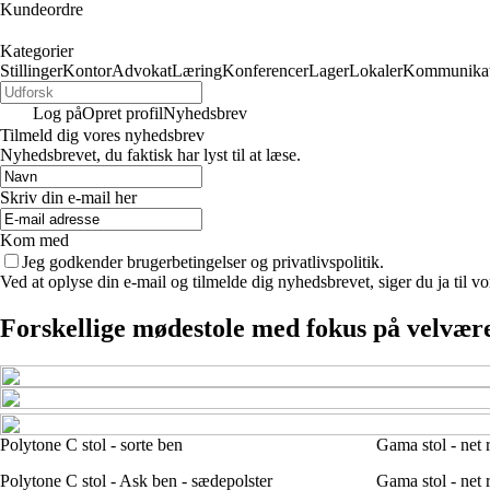
Kundeordre
Kategorier
Stillinger
Kontor
Advokat
Læring
Konferencer
Lager
Lokaler
Kommunikat
Log på
Opret profil
Nyhedsbrev
Tilmeld dig vores nyhedsbrev
Nyhedsbrevet, du faktisk har lyst til at læse.
Skriv din e-mail her
Kom med
Jeg godkender brugerbetingelser og privatlivspolitik.
Ved at oplyse din e-mail og tilmelde dig nyhedsbrevet, siger du ja til vo
Forskellige mødestole med fokus på velvære
Polytone C stol - sorte ben
Gama stol - net 
Polytone C stol - Ask ben - sædepolster
Gama stol - net r