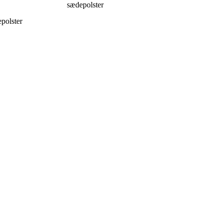
sædepolster
epolster