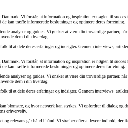
Danmark. Vi forstår, at information og inspiration er nøglen til succes
så de kan træffe informerede beslutninger og optimere deres forretning.
egående analyser og guides. Vi ønsker at være din troværdige partner, n
 anvende dem i din hverdag.
folk til at dele deres erfaringer og indsigter. Gennem interviews, artikl
Danmark. Vi forstår, at information og inspiration er nøglen til succes
så de kan træffe informerede beslutninger og optimere deres forretning.
egående analyser og guides. Vi ønsker at være din troværdige partner, n
 anvende dem i din hverdag.
folk til at dele deres erfaringer og indsigter. Gennem interviews, artikl
kan blomstre, og hvor netværk kan styrkes. Vi opfordrer til dialog og de
ens erhvervsliv.
et og relevans går hånd i hånd. Vi stræber efter at levere indhold, der i