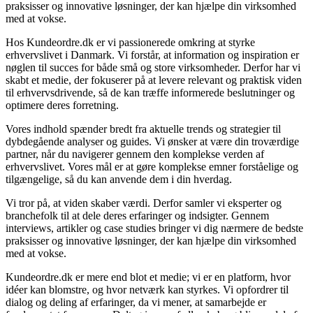
praksisser og innovative løsninger, der kan hjælpe din virksomhed
med at vokse.
Hos Kundeordre.dk er vi passionerede omkring at styrke
erhvervslivet i Danmark. Vi forstår, at information og inspiration er
nøglen til succes for både små og store virksomheder. Derfor har vi
skabt et medie, der fokuserer på at levere relevant og praktisk viden
til erhvervsdrivende, så de kan træffe informerede beslutninger og
optimere deres forretning.
Vores indhold spænder bredt fra aktuelle trends og strategier til
dybdegående analyser og guides. Vi ønsker at være din troværdige
partner, når du navigerer gennem den komplekse verden af
erhvervslivet. Vores mål er at gøre komplekse emner forståelige og
tilgængelige, så du kan anvende dem i din hverdag.
Vi tror på, at viden skaber værdi. Derfor samler vi eksperter og
branchefolk til at dele deres erfaringer og indsigter. Gennem
interviews, artikler og case studies bringer vi dig nærmere de bedste
praksisser og innovative løsninger, der kan hjælpe din virksomhed
med at vokse.
Kundeordre.dk er mere end blot et medie; vi er en platform, hvor
idéer kan blomstre, og hvor netværk kan styrkes. Vi opfordrer til
dialog og deling af erfaringer, da vi mener, at samarbejde er