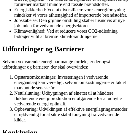
forurener markant mindre end fossile brændstoffer.
Energisikkerhed: Ved at diversificere vores energiforsyning
mindsker vi vores afhængighed af importerede brændstoffer.
Jobskabelse: Den grønne omstilling skaber tusindvis af nye
job inden for vedvarende energisektoren.
Klimavenlighed: Ved at reducere vores CO2-udledning
bidrager vi til at bremse klimaforandringerne.
Udfordringer og Barrierer
Selvom vedvarende energi har mange fordele, er der også
udfordringer og barrierer, der skal overvindes:
Opstartsomkostninger: Investeringen i vedvarende
energianlæg kan være høj, selvom omkostningerne er faldet
markant de seneste år.
Nettilslutning: Udbygningen af elnettet til at håndtere
fluktuerende energiproduktion er afgørende for at udnytte
vedvarende energi optimalt.
Opbevaring: Udviklingen af effektive energilagringsmetoder
er nødvendig for at sikre stabil forsyning fra vedvarende
kilder.
Konklusion