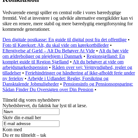
Vedvarende energi spiller en central rolle i vores bæredygtige
fremtid. Ved at investere i og udvikle alternative energikilder kan vi
sikre en renere, mere stabil og mere bæredygtig energiforsyning for
kommende generationer.
Den digitale postkasse: En guide til digital post fra det offentlige
•
Foto til Kørekort: Alt, du skal vide om kørekortbilleder
•
Eftergivelse af Gæld – Alt Du Behøver At Vide
•
Alt du bør vide
om ældreboliger og plejehjem i Danmark
•
Regionsjælland: En
komplet guide til Region Sjælland
•
Alt du behøver at vide om
arbejdsmarkedspension
•
Råden over vej: Vejmyndighed, regler og
tilladelser
•
Feriehindringer og håndtering af ikke-afholdt ferie under
ny ferielov
•
Arbejde i Udlandet: Regler, Forsikring og
Dansktalende Jobmuligheder
•
Pensionsinfo og Pensionsopsparing:
Sådan Finder Du Oversigten over Din Pension
•
Tilmeld dig vores nyhedsbrev
Nyhedsbrevet, du faktisk har lyst til at læse.
Skriv din e-mail her
Kom med
Du er nu tilmeldt – tak