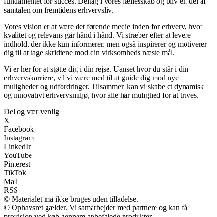
fundamentet for succes. Deltag i vores fællesskab og bliv en del af
samtalen om fremtidens erhvervsliv.
Vores vision er at være det førende medie inden for erhverv, hvor
kvalitet og relevans går hånd i hånd. Vi stræber efter at levere
indhold, der ikke kun informerer, men også inspirerer og motiverer
dig til at tage skridtene mod din virksomheds næste mål.
Vi er her for at støtte dig i din rejse. Uanset hvor du står i din
erhvervskarriere, vil vi være med til at guide dig mod nye
muligheder og udfordringer. Tilsammen kan vi skabe et dynamisk
og innovativt erhvervsmiljø, hvor alle har mulighed for at trives.
Del og vær venlig
X
Facebook
Instagram
LinkedIn
YouTube
Pinterest
TikTok
Mail
RSS
© Materialet må ikke bruges uden tilladelse.
© Ophavsret gælder. Vi samarbejder med partnere og kan få
provision ved køb gennem anbefalede produkter.