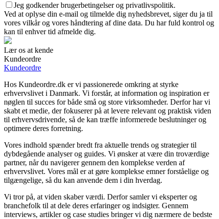
Jeg godkender brugerbetingelser og privatlivspolitik.
Ved at oplyse din e-mail og tilmelde dig nyhedsbrevet, siger du ja til
vores vilkår og vores håndtering af dine data. Du har fuld kontrol og
kan til enhver tid afmelde dig.
Lær os at kende
Kundeordre
Kundeordre
Hos Kundeordre.dk er vi passionerede omkring at styrke
erhvervslivet i Danmark. Vi forstår, at information og inspiration er
nøglen til succes for både små og store virksomheder. Derfor har vi
skabt et medie, der fokuserer på at levere relevant og praktisk viden
til erhvervsdrivende, så de kan træffe informerede beslutninger og
optimere deres forretning.
Vores indhold spænder bredt fra aktuelle trends og strategier til
dybdegående analyser og guides. Vi ønsker at være din troværdige
partner, når du navigerer gennem den komplekse verden af
erhvervslivet. Vores mål er at gøre komplekse emner forståelige og
tilgængelige, så du kan anvende dem i din hverdag.
Vi tror på, at viden skaber værdi. Derfor samler vi eksperter og
branchefolk til at dele deres erfaringer og indsigter. Gennem
interviews, artikler og case studies bringer vi dig nærmere de bedste