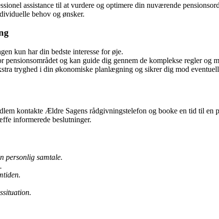
ssionel assistance til at vurdere og optimere din nuværende pensionso
ndividuelle behov og ønsker.
ing
en kun har din bedste interesse for øje.
for pensionsområdet og kan guide dig gennem de komplekse regler og m
stra tryghed i din økonomiske planlægning og sikrer dig mod eventuelle 
lem kontakte Ældre Sagens rådgivningstelefon og booke en tid til en p
ffe informerede beslutninger.
en personlig samtale.
.
mtiden.
situation.