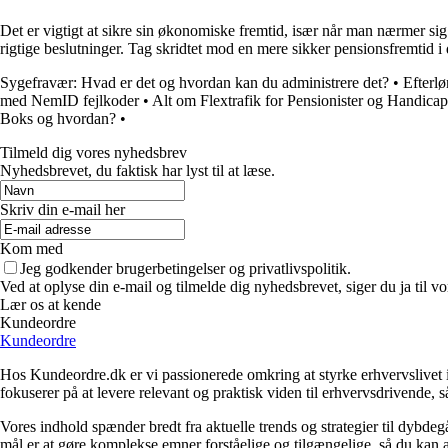
Det er vigtigt at sikre sin økonomiske fremtid, især når man nærmer si
rigtige beslutninger. Tag skridtet mod en mere sikker pensionsfremtid i
Sygefravær: Hvad er det og hvordan kan du administrere det?
•
Efterlø
med NemID fejlkoder
•
Alt om Flextrafik for Pensionister og Handica
Boks og hvordan?
•
Tilmeld dig vores nyhedsbrev
Nyhedsbrevet, du faktisk har lyst til at læse.
Skriv din e-mail her
Kom med
Jeg godkender brugerbetingelser og privatlivspolitik.
Ved at oplyse din e-mail og tilmelde dig nyhedsbrevet, siger du ja til vo
Lær os at kende
Kundeordre
Kundeordre
Hos Kundeordre.dk er vi passionerede omkring at styrke erhvervslivet i 
fokuserer på at levere relevant og praktisk viden til erhvervsdrivende, 
Vores indhold spænder bredt fra aktuelle trends og strategier til dybd
mål er at gøre komplekse emner forståelige og tilgængelige, så du kan