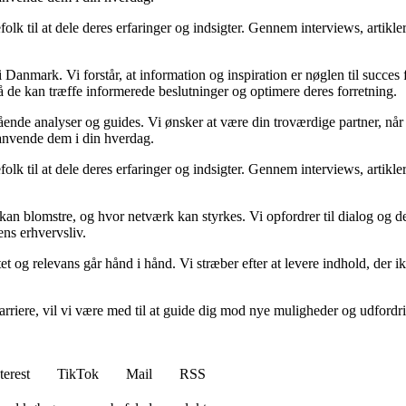
folk til at dele deres erfaringer og indsigter. Gennem interviews, artikl
Danmark. Vi forstår, at information og inspiration er nøglen til succes
så de kan træffe informerede beslutninger og optimere deres forretning.
egående analyser og guides. Vi ønsker at være din troværdige partner, n
 anvende dem i din hverdag.
folk til at dele deres erfaringer og indsigter. Gennem interviews, artikl
kan blomstre, og hvor netværk kan styrkes. Vi opfordrer til dialog og de
ens erhvervsliv.
et og relevans går hånd i hånd. Vi stræber efter at levere indhold, der i
rvskarriere, vil vi være med til at guide dig mod nye muligheder og udfo
terest
TikTok
Mail
RSS