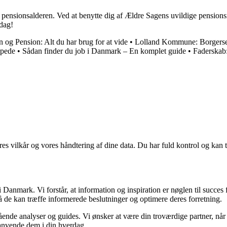
g pensionsalderen. Ved at benytte dig af Ældre Sagens uvildige pensions
 dag!
n og Pension: Alt du har brug for at vide
•
Lolland Kommune: Borgerse
ppede
•
Sådan finder du job i Danmark – En komplet guide
•
Faderskab
res vilkår og vores håndtering af dine data. Du har fuld kontrol og kan t
Danmark. Vi forstår, at information og inspiration er nøglen til succes
så de kan træffe informerede beslutninger og optimere deres forretning.
egående analyser og guides. Vi ønsker at være din troværdige partner, n
 anvende dem i din hverdag.