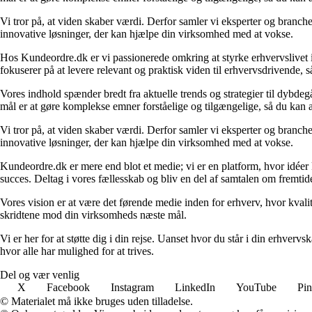
Vi tror på, at viden skaber værdi. Derfor samler vi eksperter og branche
innovative løsninger, der kan hjælpe din virksomhed med at vokse.
Hos Kundeordre.dk er vi passionerede omkring at styrke erhvervslivet i 
fokuserer på at levere relevant og praktisk viden til erhvervsdrivende, 
Vores indhold spænder bredt fra aktuelle trends og strategier til dybd
mål er at gøre komplekse emner forståelige og tilgængelige, så du kan
Vi tror på, at viden skaber værdi. Derfor samler vi eksperter og branche
innovative løsninger, der kan hjælpe din virksomhed med at vokse.
Kundeordre.dk er mere end blot et medie; vi er en platform, hvor idéer 
succes. Deltag i vores fællesskab og bliv en del af samtalen om fremtid
Vores vision er at være det førende medie inden for erhverv, hvor kvalit
skridtene mod din virksomheds næste mål.
Vi er her for at støtte dig i din rejse. Uanset hvor du står i din erhve
hvor alle har mulighed for at trives.
Del og vær venlig
X
Facebook
Instagram
LinkedIn
YouTube
Pin
© Materialet må ikke bruges uden tilladelse.