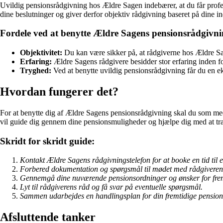
Uvildig pensionsrådgivning hos Ældre Sagen indebærer, at du får profe
dine beslutninger og giver derfor objektiv rådgivning baseret på dine i
Fordele ved at benytte Ældre Sagens pensionsrådgivn
Objektivitet:
Du kan være sikker på, at rådgiverne hos Ældre Sag
Erfaring:
Ældre Sagens rådgivere besidder stor erfaring inden 
Tryghed:
Ved at benytte uvildig pensionsrådgivning får du en ek
Hvordan fungerer det?
For at benytte dig af Ældre Sagens pensionsrådgivning skal du som med
vil guide dig gennem dine pensionsmuligheder og hjælpe dig med at træ
Skridt for skridt guide:
Kontakt Ældre Sagens rådgivningstelefon for at booke en tid til 
Forbered dokumentation og spørgsmål til mødet med rådgiveren
Gennemgå dine nuværende pensionsordninger og ønsker for fre
Lyt til rådgiverens råd og få svar på eventuelle spørgsmål.
Sammen udarbejdes en handlingsplan for din fremtidige pensions
Afsluttende tanker