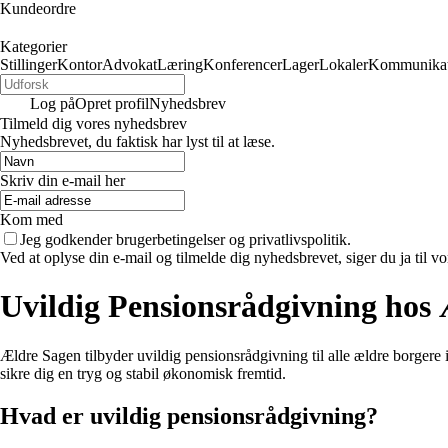
Kundeordre
Kategorier
Stillinger
Kontor
Advokat
Læring
Konferencer
Lager
Lokaler
Kommunikat
Log på
Opret profil
Nyhedsbrev
Tilmeld dig vores nyhedsbrev
Nyhedsbrevet, du faktisk har lyst til at læse.
Skriv din e-mail her
Kom med
Jeg godkender brugerbetingelser og privatlivspolitik.
Ved at oplyse din e-mail og tilmelde dig nyhedsbrevet, siger du ja til vo
Uvildig Pensionsrådgivning hos
Ældre Sagen tilbyder uvildig pensionsrådgivning til alle ældre borge
sikre dig en tryg og stabil økonomisk fremtid.
Hvad er uvildig pensionsrådgivning?