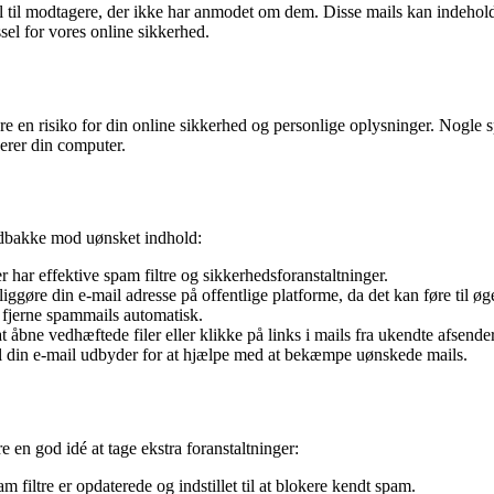
al til modtagere, der ikke har anmodet om dem. Disse mails kan indeholde
el for vores online sikkerhed.
re en risiko for din online sikkerhed og personlige oplysninger. Nogle
erer din computer.
indbakke mod uønsket indhold:
 har effektive spam filtre og sikkerhedsforanstaltninger.
iggøre din e-mail adresse på offentlige platforme, da det kan føre til øg
 og fjerne spammails automatisk.
 åbne vedhæftede filer eller klikke på links i mails fra ukendte afsende
til din e-mail udbyder for at hjælpe med at bekæmpe uønskede mails.
en god idé at tage ekstra foranstaltninger:
am filtre er opdaterede og indstillet til at blokere kendt spam.