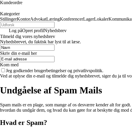
Kundeordre
Kategorier
Stillinger
Kontor
Advokat
Læring
Konferencer
Lager
Lokaler
Kommunikat
Log på
Opret profil
Nyhedsbrev
Tilmeld dig vores nyhedsbrev
Nyhedsbrevet, du faktisk har lyst til at læse.
Skriv din e-mail her
Kom med
Jeg godkender brugerbetingelser og privatlivspolitik.
Ved at oplyse din e-mail og tilmelde dig nyhedsbrevet, siger du ja til vo
Undgåelse af Spam Mails
Spam mails er en plage, som mange af os desværre kender alt for godt. 
hvordan du undgår dem, og hvad du kan gøre for at beskytte dig mod 
Hvad er Spam?