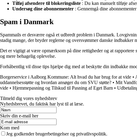
Tilføj afsendere til blokeringsliste
: Du kan manuelt tilføje afsen
Undersøg dine abonnementer
: Gennemgå dine abonnementer o
Spam i Danmark
Spammails er desværre også et udbredt problem i Danmark. Lovgivnin
stadig mange, der bryder reglerne og oversvømmer danske indbakker 
Det er vigtigt at være opmærksom på dine rettigheder og at rapportere s
og mere behagelig oplevelse.
Forhåbentlig vil disse tips hjælpe dig med at beskytte din indbakke mo
Borgerservice i Aalborg Kommune: Alt hvad du har brug for at vide
•
uddannelsesstøtte og hvordan ansøger du om SVU støtte?
•
Mit Vandfo
vide
•
Hjemmepasning og Tilskud til Pasning af Eget Barn
•
Udbetalin
Tilmeld dig vores nyhedsbrev
Nyhedsbrevet, du faktisk har lyst til at læse.
Skriv din e-mail her
Kom med
Jeg godkender brugerbetingelser og privatlivspolitik.