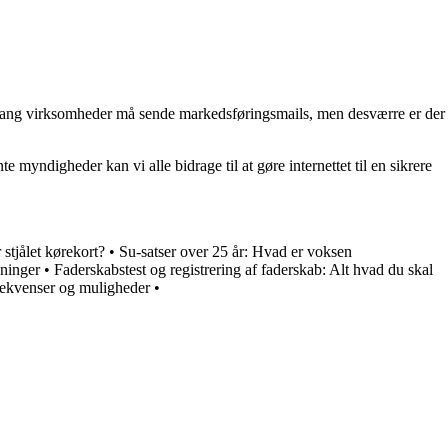
fang virksomheder må sende markedsføringsmails, men desværre er der
yndigheder kan vi alle bidrage til at gøre internettet til en sikrere
stjålet kørekort?
•
Su-satser over 25 år: Hvad er voksen
ninger
•
Faderskabstest og registrering af faderskab: Alt hvad du skal
ekvenser og muligheder
•