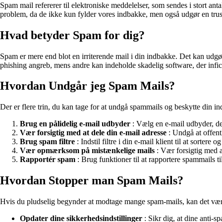
Spam mail refererer til elektroniske meddelelser, som sendes i stort ant
problem, da de ikke kun fylder vores indbakke, men også udgør en truss
Hvad betyder Spam for dig?
Spam er mere end blot en irriterende mail i din indbakke. Det kan udgø
phishing angreb, mens andre kan indeholde skadelig software, der infic
Hvordan Undgår jeg Spam Mails?
Der er flere trin, du kan tage for at undgå spammails og beskytte din 
Brug en pålidelig e-mail udbyder
: Vælg en e-mail udbyder, der
Vær forsigtig med at dele din e-mail adresse
: Undgå at offentl
Brug spam filtre
: Indstil filtre i din e-mail klient til at sortere
Vær opmærksom på mistænkelige mails
: Vær forsigtig med at
Rapportér spam
: Brug funktioner til at rapportere spammails 
Hvordan Stopper man Spam Mails?
Hvis du pludselig begynder at modtage mange spam-mails, kan det være 
Opdater dine sikkerhedsindstillinger
: Sikr dig, at dine anti-sp