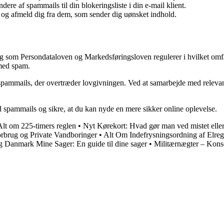
dere af spammails til din blokeringsliste i din e-mail klient.
g afmeld dig fra dem, som sender dig uønsket indhold.
g som Persondataloven og Markedsføringsloven regulerer i hvilket om
med spam.
pammails, der overtræder lovgivningen. Ved at samarbejde med relevante m
d spammails og sikre, at du kan nyde en mere sikker online oplevelse.
Alt om 225-timers reglen
•
Nyt Kørekort: Hvad gør man ved mistet eller 
rbrug og Private Vandboringer
•
Alt Om Indefrysningsordning af Elreg
g Danmark Mine Sager: En guide til dine sager
•
Militærnægter – Kons