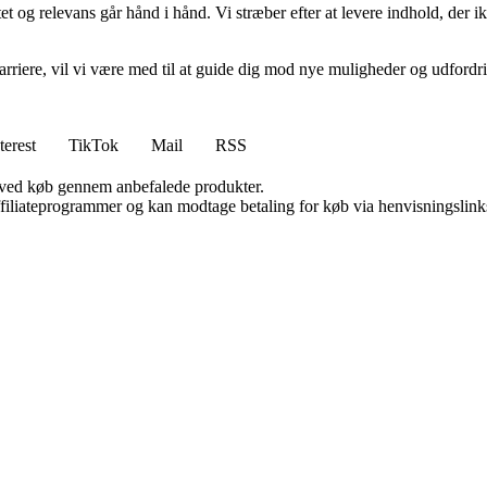
et og relevans går hånd i hånd. Vi stræber efter at levere indhold, der i
rvskarriere, vil vi være med til at guide dig mod nye muligheder og udfo
terest
TikTok
Mail
RSS
 ved køb gennem anbefalede produkter.
affiliateprogrammer og kan modtage betaling for køb via henvisningslinks