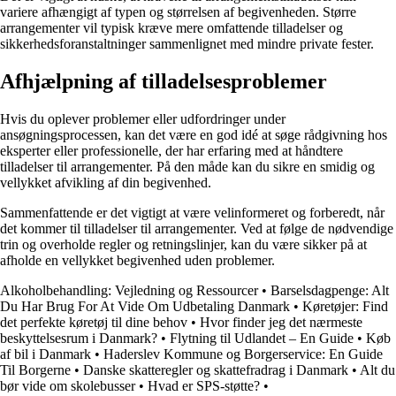
variere afhængigt af typen og størrelsen af begivenheden. Større
arrangementer vil typisk kræve mere omfattende tilladelser og
sikkerhedsforanstaltninger sammenlignet med mindre private fester.
Afhjælpning af tilladelsesproblemer
Hvis du oplever problemer eller udfordringer under
ansøgningsprocessen, kan det være en god idé at søge rådgivning hos
eksperter eller professionelle, der har erfaring med at håndtere
tilladelser til arrangementer. På den måde kan du sikre en smidig og
vellykket afvikling af din begivenhed.
Sammenfattende er det vigtigt at være velinformeret og forberedt, når
det kommer til tilladelser til arrangementer. Ved at følge de nødvendige
trin og overholde regler og retningslinjer, kan du være sikker på at
afholde en vellykket begivenhed uden problemer.
Alkoholbehandling: Vejledning og Ressourcer
•
Barselsdagpenge: Alt
Du Har Brug For At Vide Om Udbetaling Danmark
•
Køretøjer: Find
det perfekte køretøj til dine behov
•
Hvor finder jeg det nærmeste
beskyttelsesrum i Danmark?
•
Flytning til Udlandet – En Guide
•
Køb
af bil i Danmark
•
Haderslev Kommune og Borgerservice: En Guide
Til Borgerne
•
Danske skatteregler og skattefradrag i Danmark
•
Alt du
bør vide om skolebusser
•
Hvad er SPS-støtte?
•