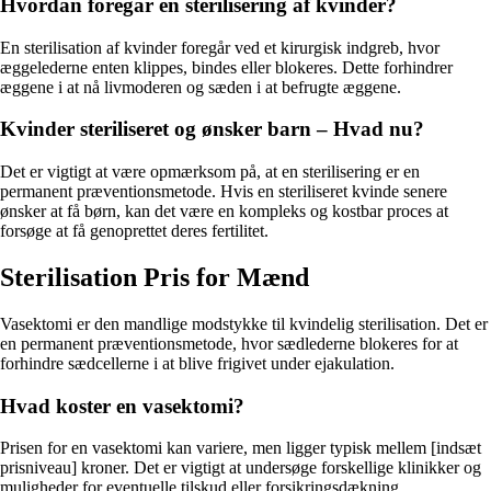
Hvordan foregår en sterilisering af kvinder?
En sterilisation af kvinder foregår ved et kirurgisk indgreb, hvor
æggelederne enten klippes, bindes eller blokeres. Dette forhindrer
æggene i at nå livmoderen og sæden i at befrugte æggene.
Kvinder steriliseret og ønsker barn – Hvad nu?
Det er vigtigt at være opmærksom på, at en sterilisering er en
permanent præventionsmetode. Hvis en steriliseret kvinde senere
ønsker at få børn, kan det være en kompleks og kostbar proces at
forsøge at få genoprettet deres fertilitet.
Sterilisation Pris for Mænd
Vasektomi er den mandlige modstykke til kvindelig sterilisation. Det er
en permanent præventionsmetode, hvor sædlederne blokeres for at
forhindre sædcellerne i at blive frigivet under ejakulation.
Hvad koster en vasektomi?
Prisen for en vasektomi kan variere, men ligger typisk mellem [indsæt
prisniveau] kroner. Det er vigtigt at undersøge forskellige klinikker og
muligheder for eventuelle tilskud eller forsikringsdækning.