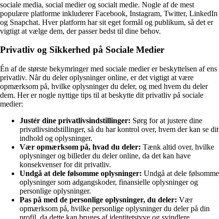
sociale media, social medier og socialt medie. Nogle af de mest
populære platforme inkluderer Facebook, Instagram, Twitter, LinkedIn
og Snapchat. Hver platform har sit eget formål og publikum, så det er
vigtigt at vælge dem, der passer bedst til dine behov.
Privatliv og Sikkerhed på Sociale Medier
Én af de største bekymringer med sociale medier er beskyttelsen af ens
privatliv. Når du deler oplysninger online, er det vigtigt at være
opmærksom på, hvilke oplysninger du deler, og med hvem du deler
dem. Her er nogle nyttige tips til at beskytte dit privatliv på sociale
medier:
Justér dine privatlivsindstillinger:
Sørg for at justere dine
privatlivsindstillinger, så du har kontrol over, hvem der kan se dit
indhold og oplysninger.
Vær opmærksom på, hvad du deler:
Tænk altid over, hvilke
oplysninger og billeder du deler online, da det kan have
konsekvenser for dit privatliv.
Undgå at dele følsomme oplysninger:
Undgå at dele følsomme
oplysninger som adgangskoder, finansielle oplysninger og
personlige oplysninger.
Pas på med de personlige oplysninger, du deler:
Vær
opmærksom på, hvilke personlige oplysninger du deler på din
profil, da dette kan bruges af identitetstyve og svindlere.