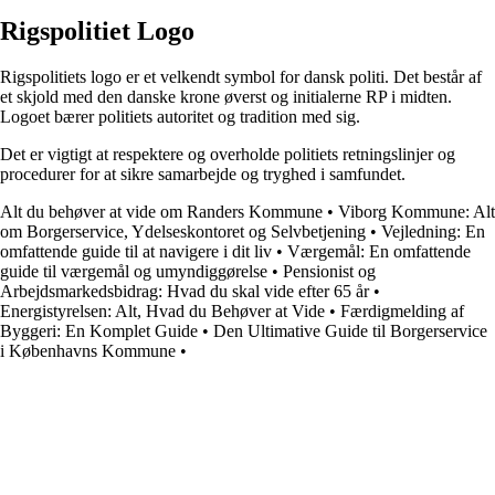
Rigspolitiet Logo
Rigspolitiets logo er et velkendt symbol for dansk politi. Det består af
et skjold med den danske krone øverst og initialerne RP i midten.
Logoet bærer politiets autoritet og tradition med sig.
Det er vigtigt at respektere og overholde politiets retningslinjer og
procedurer for at sikre samarbejde og tryghed i samfundet.
Alt du behøver at vide om Randers Kommune
•
Viborg Kommune: Alt
om Borgerservice, Ydelseskontoret og Selvbetjening
•
Vejledning: En
omfattende guide til at navigere i dit liv
•
Værgemål: En omfattende
guide til værgemål og umyndiggørelse
•
Pensionist og
Arbejdsmarkedsbidrag: Hvad du skal vide efter 65 år
•
Energistyrelsen: Alt, Hvad du Behøver at Vide
•
Færdigmelding af
Byggeri: En Komplet Guide
•
Den Ultimative Guide til Borgerservice
i Københavns Kommune
•