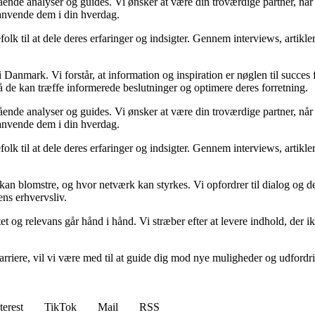
egående analyser og guides. Vi ønsker at være din troværdige partner, n
 anvende dem i din hverdag.
folk til at dele deres erfaringer og indsigter. Gennem interviews, artikl
Danmark. Vi forstår, at information og inspiration er nøglen til succes
så de kan træffe informerede beslutninger og optimere deres forretning.
egående analyser og guides. Vi ønsker at være din troværdige partner, n
 anvende dem i din hverdag.
folk til at dele deres erfaringer og indsigter. Gennem interviews, artikl
kan blomstre, og hvor netværk kan styrkes. Vi opfordrer til dialog og de
ens erhvervsliv.
et og relevans går hånd i hånd. Vi stræber efter at levere indhold, der i
rvskarriere, vil vi være med til at guide dig mod nye muligheder og udfo
terest
TikTok
Mail
RSS