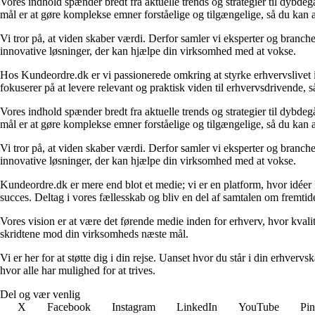
Vores indhold spænder bredt fra aktuelle trends og strategier til dybd
mål er at gøre komplekse emner forståelige og tilgængelige, så du kan
Vi tror på, at viden skaber værdi. Derfor samler vi eksperter og branche
innovative løsninger, der kan hjælpe din virksomhed med at vokse.
Hos Kundeordre.dk er vi passionerede omkring at styrke erhvervslivet i 
fokuserer på at levere relevant og praktisk viden til erhvervsdrivende, 
Vores indhold spænder bredt fra aktuelle trends og strategier til dybd
mål er at gøre komplekse emner forståelige og tilgængelige, så du kan
Vi tror på, at viden skaber værdi. Derfor samler vi eksperter og branche
innovative løsninger, der kan hjælpe din virksomhed med at vokse.
Kundeordre.dk er mere end blot et medie; vi er en platform, hvor idéer 
succes. Deltag i vores fællesskab og bliv en del af samtalen om fremtid
Vores vision er at være det førende medie inden for erhverv, hvor kvalit
skridtene mod din virksomheds næste mål.
Vi er her for at støtte dig i din rejse. Uanset hvor du står i din erhve
hvor alle har mulighed for at trives.
Del og vær venlig
X
Facebook
Instagram
LinkedIn
YouTube
Pin