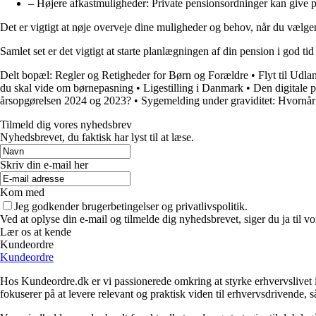
– Højere afkastmuligheder: Private pensionsordninger kan give po
Det er vigtigt at nøje overveje dine muligheder og behov, når du vælger
Samlet set er det vigtigt at starte planlægningen af din pension i god 
Delt bopæl: Regler og Retigheder for Børn og Forældre
•
Flyt til Udlan
du skal vide om børnepasning
•
Ligestilling i Danmark
•
Den digitale po
årsopgørelsen 2024 og 2023?
•
Sygemelding under graviditet: Hvornå
Tilmeld dig vores nyhedsbrev
Nyhedsbrevet, du faktisk har lyst til at læse.
Skriv din e-mail her
Kom med
Jeg godkender brugerbetingelser og privatlivspolitik.
Ved at oplyse din e-mail og tilmelde dig nyhedsbrevet, siger du ja til vo
Lær os at kende
Kundeordre
Kundeordre
Hos Kundeordre.dk er vi passionerede omkring at styrke erhvervslivet i 
fokuserer på at levere relevant og praktisk viden til erhvervsdrivende, 