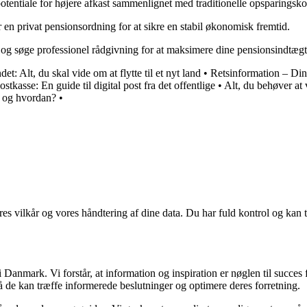
tentiale for højere afkast sammenlignet med traditionelle opsparingsko
 en privat pensionsordning for at sikre en stabil økonomisk fremtid.
tid og søge professionel rådgivning for at maksimere dine pensionsindtæg
det: Alt, du skal vide om at flytte til et nyt land
•
Retsinformation – Din
stkasse: En guide til digital post fra det offentlige
•
Alt, du behøver at
r og hvordan?
•
res vilkår og vores håndtering af dine data. Du har fuld kontrol og kan t
Danmark. Vi forstår, at information og inspiration er nøglen til succes
så de kan træffe informerede beslutninger og optimere deres forretning.