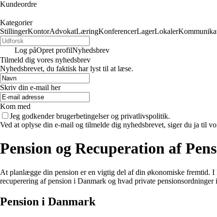
Kundeordre
Kategorier
Stillinger
Kontor
Advokat
Læring
Konferencer
Lager
Lokaler
Kommunikat
Log på
Opret profil
Nyhedsbrev
Tilmeld dig vores nyhedsbrev
Nyhedsbrevet, du faktisk har lyst til at læse.
Skriv din e-mail her
Kom med
Jeg godkender brugerbetingelser og privatlivspolitik.
Ved at oplyse din e-mail og tilmelde dig nyhedsbrevet, siger du ja til vo
Pension og Recuperation af Pen
At planlægge din pension er en vigtig del af din økonomiske fremtid. I
recuperering af pension i Danmark og hvad private pensionsordninger i
Pension i Danmark