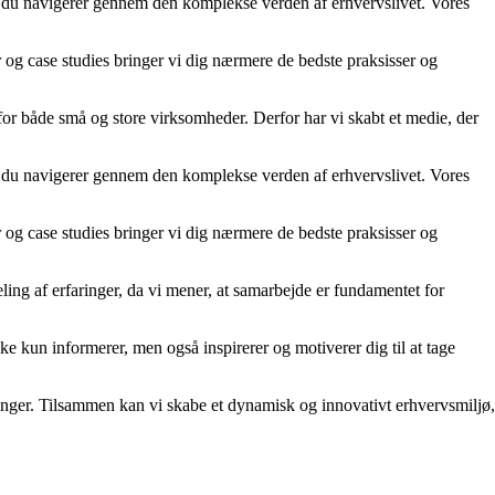
år du navigerer gennem den komplekse verden af erhvervslivet. Vores
er og case studies bringer vi dig nærmere de bedste praksisser og
 for både små og store virksomheder. Derfor har vi skabt et medie, der
år du navigerer gennem den komplekse verden af erhvervslivet. Vores
er og case studies bringer vi dig nærmere de bedste praksisser og
ling af erfaringer, da vi mener, at samarbejde er fundamentet for
kke kun informerer, men også inspirerer og motiverer dig til at tage
rdringer. Tilsammen kan vi skabe et dynamisk og innovativt erhvervsmiljø,