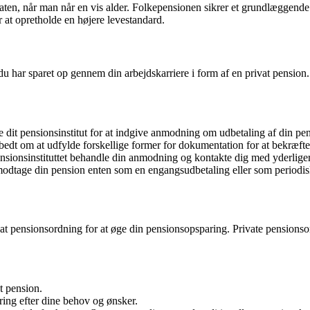
a staten, når man når en vis alder. Folkepensionen sikrer et grundlægge
 at opretholde en højere levestandard.
 har sparet op gennem din arbejdskarriere i form af en privat pension. 
e dit pensionsinstitut for at indgive anmodning om udbetaling af din pe
edt om at udfylde forskellige former for dokumentation for at bekræfte
nsionsinstituttet behandle din anmodning og kontakte dig med yderligere
dtage din pension enten som en engangsudbetaling eller som periodiske
t pensionsordning for at øge din pensionsopsparing. Private pensionsordn
at pension.
aring efter dine behov og ønsker.