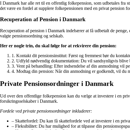
I Danmark har alle ret til en offentlig folkepension, som udbetales fr
det være en fordel at supplere folkepensionen med en privat pension for
Recuperation af Pension i Danmark
Recuperation af pension i Danmark indebærer at få udbetalt de penge, du
valgte pensionsordning og selskab.
Her er nogle trin, du skal følge for at rekvirere din pension:
1. Kontakt dit pensionsinstitut: Først og fremmest bør du kontakt
2. Udfyld nødvendig dokumentation: Du vil sandsynligvis blive b
3. Vent på behandling: Efter indsendelse af din anmodning vil pe
4. Modtag din pension: Når din anmodning er godkendt, vil du mo
Private Pensionsordninger i Danmark
Ud over den offentlige folkepension kan du vælge at investere i en priva
forsikringsselskaber i Danmark.
Fordele ved private pensionsordninger inkluderer:
– Skattefordel: Du kan få skattefordele ved at investere i en priv
– Fleksibilitet: Du har mulighed for at tilpasse din pensionsopsp