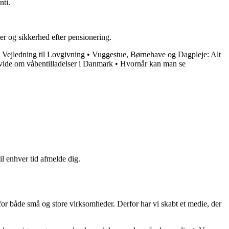
nti.
ter og sikkerhed efter pensionering.
 Vejledning til Lovgivning
•
Vuggestue, Børnehave og Dagpleje: Alt
 vide om våbentilladelser i Danmark
•
Hvornår kan man se
il enhver tid afmelde dig.
 for både små og store virksomheder. Derfor har vi skabt et medie, der