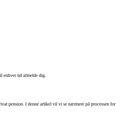
il enhver tid afmelde dig.
vat pension. I denne artikel vil vi se nærmere på processen for