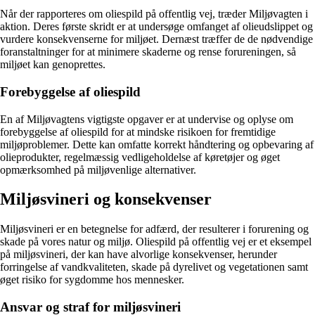
Når der rapporteres om oliespild på offentlig vej, træder Miljøvagten i
aktion. Deres første skridt er at undersøge omfanget af olieudslippet og
vurdere konsekvenserne for miljøet. Dernæst træffer de de nødvendige
foranstaltninger for at minimere skaderne og rense forureningen, så
miljøet kan genoprettes.
Forebyggelse af oliespild
En af Miljøvagtens vigtigste opgaver er at undervise og oplyse om
forebyggelse af oliespild for at mindske risikoen for fremtidige
miljøproblemer. Dette kan omfatte korrekt håndtering og opbevaring af
olieprodukter, regelmæssig vedligeholdelse af køretøjer og øget
opmærksomhed på miljøvenlige alternativer.
Miljøsvineri og konsekvenser
Miljøsvineri er en betegnelse for adfærd, der resulterer i forurening og
skade på vores natur og miljø. Oliespild på offentlig vej er et eksempel
på miljøsvineri, der kan have alvorlige konsekvenser, herunder
forringelse af vandkvaliteten, skade på dyrelivet og vegetationen samt
øget risiko for sygdomme hos mennesker.
Ansvar og straf for miljøsvineri