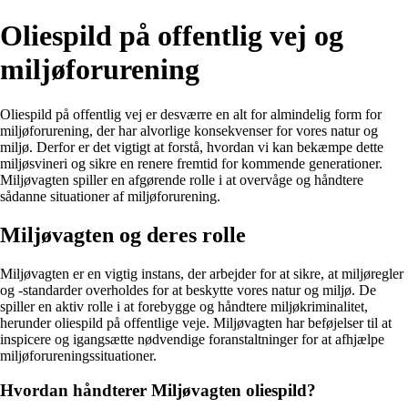
Oliespild på offentlig vej og
miljøforurening
Oliespild på offentlig vej er desværre en alt for almindelig form for
miljøforurening, der har alvorlige konsekvenser for vores natur og
miljø. Derfor er det vigtigt at forstå, hvordan vi kan bekæmpe dette
miljøsvineri og sikre en renere fremtid for kommende generationer.
Miljøvagten spiller en afgørende rolle i at overvåge og håndtere
sådanne situationer af miljøforurening.
Miljøvagten og deres rolle
Miljøvagten er en vigtig instans, der arbejder for at sikre, at miljøregler
og -standarder overholdes for at beskytte vores natur og miljø. De
spiller en aktiv rolle i at forebygge og håndtere miljøkriminalitet,
herunder oliespild på offentlige veje. Miljøvagten har beføjelser til at
inspicere og igangsætte nødvendige foranstaltninger for at afhjælpe
miljøforureningssituationer.
Hvordan håndterer Miljøvagten oliespild?