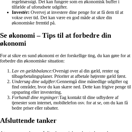
regelmæssigt. Det kan fungere som en økonomisk buffer i
tilfælde af uforudsete udgifter.
Investér:
Overvej at investere dine penge for at få dem til at
vokse over tid. Det kan være en god måde at sikre din
økonomiske fremtid på.
Se økonomi – Tips til at forbedre din
økonomi
For at sikre en sund økonomi er der forskellige ting, du kan gøre for at
forbedre din økonomiske situation:
Lav en gældsbalance:
Oversigt over al din gæld, renter og
tilbagebetalingsplaner. Prioriter at afbetale højrente gæld først.
Undersøg dine udgifter:
Gennemgå dine månedlige udgifter og
find områder, hvor du kan skære ned. Dette kan frigive penge til
opsparing eller investering.
Forhandl dine regninger:
Tag kontakt til dine udbydere af
tjenester som internet, mobiltelefon osv. for at se, om du kan få
bedre priser eller rabatter.
Afsluttende tanker