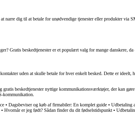
 at narre dig til at betale for unødvendige tjenester eller produkter 
er? Gratis beskedtjenester er et populært valg for mange danskere, da
e kontakter uden at skulle betale for hver enkelt besked. Dette er ideel
gratis beskedtjenester nyttige kommunikationsværktøjer, der kan gøre d
MS-kommunikation.
ce
•
Dagsbeviser og køb af firmabiler: En komplet guide
•
Udbetaling 
•
Hvornår er jeg født? Sådan finder du dit fødselstidspunkt
•
Udbetalin