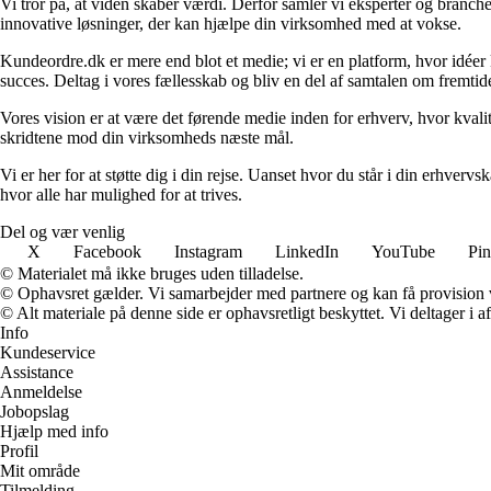
Vi tror på, at viden skaber værdi. Derfor samler vi eksperter og branche
innovative løsninger, der kan hjælpe din virksomhed med at vokse.
Kundeordre.dk er mere end blot et medie; vi er en platform, hvor idéer 
succes. Deltag i vores fællesskab og bliv en del af samtalen om fremtid
Vores vision er at være det førende medie inden for erhverv, hvor kvalit
skridtene mod din virksomheds næste mål.
Vi er her for at støtte dig i din rejse. Uanset hvor du står i din erhve
hvor alle har mulighed for at trives.
Del og vær venlig
X
Facebook
Instagram
LinkedIn
YouTube
Pin
© Materialet må ikke bruges uden tilladelse.
© Ophavsret gælder. Vi samarbejder med partnere og kan få provision
© Alt materiale på denne side er ophavsretligt beskyttet. Vi deltager i 
Info
Kundeservice
Assistance
Anmeldelse
Jobopslag
Hjælp med info
Profil
Mit område
Tilmelding