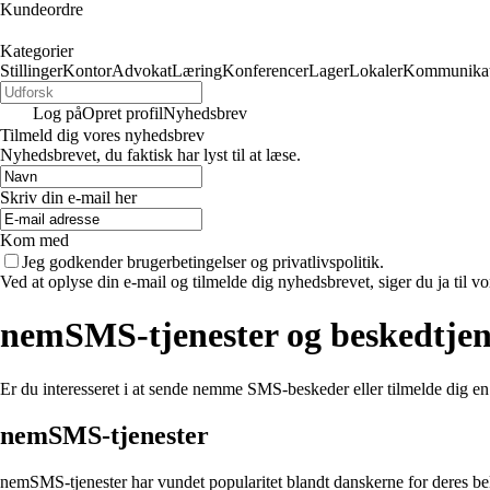
Kundeordre
Kategorier
Stillinger
Kontor
Advokat
Læring
Konferencer
Lager
Lokaler
Kommunikat
Log på
Opret profil
Nyhedsbrev
Tilmeld dig vores nyhedsbrev
Nyhedsbrevet, du faktisk har lyst til at læse.
Skriv din e-mail her
Kom med
Jeg godkender brugerbetingelser og privatlivspolitik.
Ved at oplyse din e-mail og tilmelde dig nyhedsbrevet, siger du ja til vo
nemSMS-tjenester og beskedtjen
Er du interesseret i at sende nemme SMS-beskeder eller tilmelde dig 
nemSMS-tjenester
nemSMS-tjenester har vundet popularitet blandt danskerne for deres b