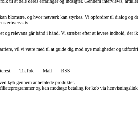
folk til at dele deres erfaringer og indsigter. Gennem interviews, artikl
kan blomstre, og hvor netværk kan styrkes. Vi opfordrer til dialog og de
ens erhvervsliv.
et og relevans går hånd i hånd. Vi stræber efter at levere indhold, der i
rvskarriere, vil vi være med til at guide dig mod nye muligheder og udfo
terest
TikTok
Mail
RSS
 ved køb gennem anbefalede produkter.
affiliateprogrammer og kan modtage betaling for køb via henvisningslinks