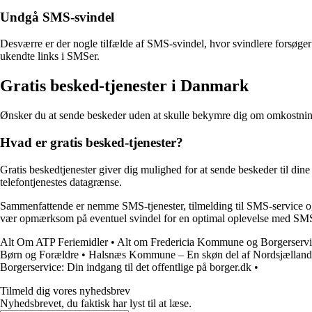
Undgå SMS-svindel
Desværre er der nogle tilfælde af SMS-svindel, hvor svindlere forsøger
ukendte links i SMSer.
Gratis besked-tjenester i Danmark
Ønsker du at sende beskeder uden at skulle bekymre dig om omkostning
Hvad er gratis besked-tjenester?
Gratis beskedtjenester giver dig mulighed for at sende beskeder til din
telefontjenestes datagrænse.
Sammenfattende er nemme SMS-tjenester, tilmelding til SMS-service og 
vær opmærksom på eventuel svindel for en optimal oplevelse med S
Alt Om ATP Feriemidler
•
Alt om Fredericia Kommune og Borgerservi
Børn og Forældre
•
Halsnæs Kommune – En skøn del af Nordsjælland
Borgerservice: Din indgang til det offentlige på borger.dk
•
Tilmeld dig vores nyhedsbrev
Nyhedsbrevet, du faktisk har lyst til at læse.