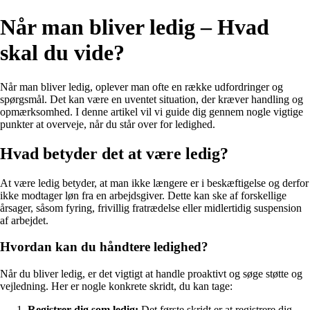
Når man bliver ledig – Hvad
skal du vide?
Når man bliver ledig, oplever man ofte en række udfordringer og
spørgsmål. Det kan være en uventet situation, der kræver handling og
opmærksomhed. I denne artikel vil vi guide dig gennem nogle vigtige
punkter at overveje, når du står over for ledighed.
Hvad betyder det at være ledig?
At være ledig betyder, at man ikke længere er i beskæftigelse og derfor
ikke modtager løn fra en arbejdsgiver. Dette kan ske af forskellige
årsager, såsom fyring, frivillig fratrædelse eller midlertidig suspension
af arbejdet.
Hvordan kan du håndtere ledighed?
Når du bliver ledig, er det vigtigt at handle proaktivt og søge støtte og
vejledning. Her er nogle konkrete skridt, du kan tage:
Registrer dig som ledig:
Det første skridt er at registrere dig