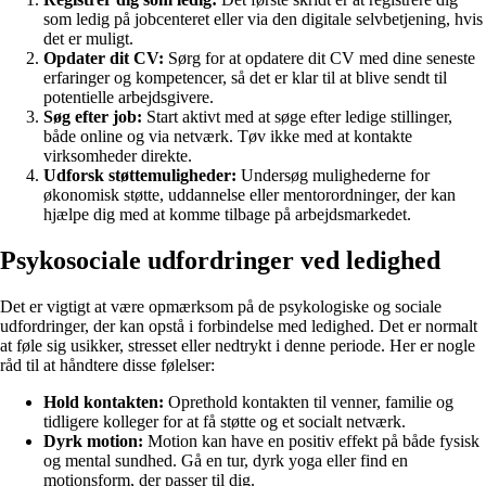
som ledig på jobcenteret eller via den digitale selvbetjening, hvis
det er muligt.
Opdater dit CV:
Sørg for at opdatere dit CV med dine seneste
erfaringer og kompetencer, så det er klar til at blive sendt til
potentielle arbejdsgivere.
Søg efter job:
Start aktivt med at søge efter ledige stillinger,
både online og via netværk. Tøv ikke med at kontakte
virksomheder direkte.
Udforsk støttemuligheder:
Undersøg mulighederne for
økonomisk støtte, uddannelse eller mentorordninger, der kan
hjælpe dig med at komme tilbage på arbejdsmarkedet.
Psykosociale udfordringer ved ledighed
Det er vigtigt at være opmærksom på de psykologiske og sociale
udfordringer, der kan opstå i forbindelse med ledighed. Det er normalt
at føle sig usikker, stresset eller nedtrykt i denne periode. Her er nogle
råd til at håndtere disse følelser:
Hold kontakten:
Oprethold kontakten til venner, familie og
tidligere kolleger for at få støtte og et socialt netværk.
Dyrk motion:
Motion kan have en positiv effekt på både fysisk
og mental sundhed. Gå en tur, dyrk yoga eller find en
motionsform, der passer til dig.