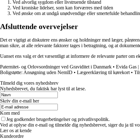
Ved alvorlig sygdom eller livstruende tilstand
Ved kroniske lidelser, som kan forværres med tiden
Ved ønske om at undgå unødvendige eller smertefulde behandlin
Afsluttende overvejelser
Det er vigtigt at diskutere ens ønsker og holdninger med læger, pårøre
man sikre, at alle relevante faktorer tages i betragtning, og at dokume
Uanset ens valg er det væsentligt at informere de relevante parter om e
Paternitet- og Orlovsordninger ved Graviditet i Danmark
•
Evida Gas |
Boligstøtte: Ansøgning uden NemID
•
Lægeerklæring til kørekort
•
Ti
Tilmeld dig vores nyhedsbrev
Nyhedsbrevet, du faktisk har lyst til at læse.
Skriv din e-mail her
Kom med
Jeg godkender brugerbetingelser og privatlivspolitik.
Ved at oplyse din e-mail og tilmelde dig nyhedsbrevet, siger du ja til vo
Lær os at kende
Kundeordre