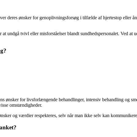
ver deres ønsker for genoplivningsforsøg i tilfælde af hjertestop eller 
for at undgå tvivl eller misforståelser blandt sundhedspersonalet. Ved a
ng?
ens ønsker for livsforlængende behandlinger, intensiv behandling og sme
 visse omstændigheder.
 ønsker og værdier respekteres, selv når man ikke selv kan kommuniker
lanket?