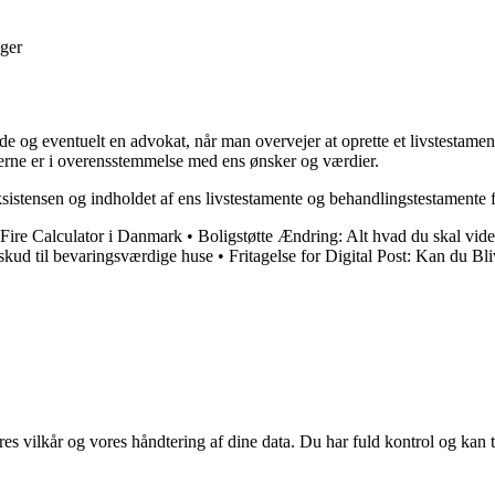
ger
nde og eventuelt en advokat, når man overvejer at oprette et livstestam
nterne er i overensstemmelse med ens ønsker og værdier.
ksistensen og indholdet af ens livstestamente og behandlingstestamente f
 Fire Calculator i Danmark
•
Boligstøtte Ændring: Alt hvad du skal vide
lskud til bevaringsværdige huse
•
Fritagelse for Digital Post: Kan du Bli
res vilkår og vores håndtering af dine data. Du har fuld kontrol og kan t