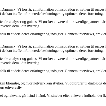
Danmark. Vi forstår, at information og inspiration er nøglen til succes
så de kan træffe informerede beslutninger og optimere deres forretning.
egående analyser og guides. Vi ønsker at være din troværdige partner, n
 anvende dem i din hverdag.
folk til at dele deres erfaringer og indsigter. Gennem interviews, artikl
Danmark. Vi forstår, at information og inspiration er nøglen til succes
så de kan træffe informerede beslutninger og optimere deres forretning.
egående analyser og guides. Vi ønsker at være din troværdige partner, n
 anvende dem i din hverdag.
folk til at dele deres erfaringer og indsigter. Gennem interviews, artikl
kan blomstre, og hvor netværk kan styrkes. Vi opfordrer til dialog og de
ens erhvervsliv.
et og relevans går hånd i hånd. Vi stræber efter at levere indhold, der i