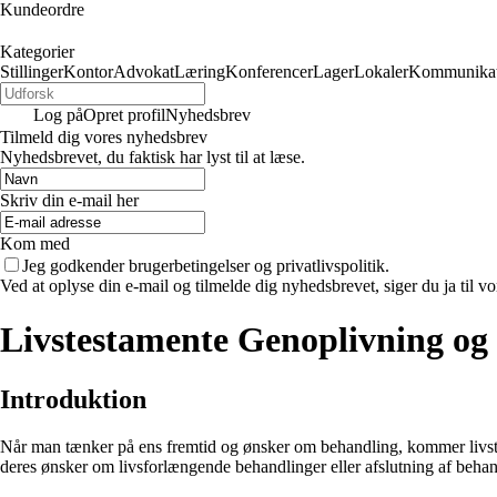
Kundeordre
Kategorier
Stillinger
Kontor
Advokat
Læring
Konferencer
Lager
Lokaler
Kommunikat
Log på
Opret profil
Nyhedsbrev
Tilmeld dig vores nyhedsbrev
Nyhedsbrevet, du faktisk har lyst til at læse.
Skriv din e-mail her
Kom med
Jeg godkender brugerbetingelser og privatlivspolitik.
Ved at oplyse din e-mail og tilmelde dig nyhedsbrevet, siger du ja til vo
Livstestamente Genoplivning og
Introduktion
Når man tænker på ens fremtid og ønsker om behandling, kommer livstes
deres ønsker om livsforlængende behandlinger eller afslutning af behandl