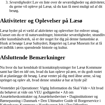
Seværdigheder:
Lav en liste over de seværdigheder og aktiviteter,
du gerne vil opleve på Læsø, så du kan få mest muligt ud af dit
besøg.
Aktiviteter og Oplevelser på Læsø
Læsø byder på et væld af aktiviteter og oplevelser for enhver smag.
Uanset om du er til naturvandringer, historiske seværdigheder, strandliv
eller kunsthåndværk, så er der noget for dig på denne fantastiske ø.
Husk at besøge Læsø Saltsyderi, Røgeriet og Læsø Museum for at få
et indblik i øens spændende historie og kultur.
Afsluttende Bemærkninger
Nu hvor du har kendskab til kontaktoplysninger for Læsø Kommune
samt har fået en idé om, hvad du kan opleve på øen, er du godt rustet
til at planlægge dit besøg. Læsø venter på dig med åbne arme, så tag
springet og oplev alt, hvad denne smukke ø har at byde på!
Ventetider på Operationer: Vigtig Information du Skal Vide
•
Alt hvad
du behøver at vide om VEU godtgørelse
•
Alt om
Ansættelseskontrakter og Ansættelsesbeviser
•
Daginstitutioner og
Børnepasning i Danmark
•
Den Ultimative Guide til Borgerservice i
Københavns Kommune
•
Handicappet Job i Det Offentlige –