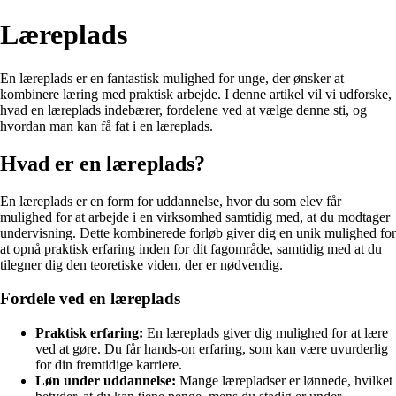
Læreplads
En læreplads er en fantastisk mulighed for unge, der ønsker at
kombinere læring med praktisk arbejde. I denne artikel vil vi udforske,
hvad en læreplads indebærer, fordelene ved at vælge denne sti, og
hvordan man kan få fat i en læreplads.
Hvad er en læreplads?
En læreplads er en form for uddannelse, hvor du som elev får
mulighed for at arbejde i en virksomhed samtidig med, at du modtager
undervisning. Dette kombinerede forløb giver dig en unik mulighed for
at opnå praktisk erfaring inden for dit fagområde, samtidig med at du
tilegner dig den teoretiske viden, der er nødvendig.
Fordele ved en læreplads
Praktisk erfaring:
En læreplads giver dig mulighed for at lære
ved at gøre. Du får hands-on erfaring, som kan være uvurderlig
for din fremtidige karriere.
Løn under uddannelse:
Mange lærepladser er lønnede, hvilket