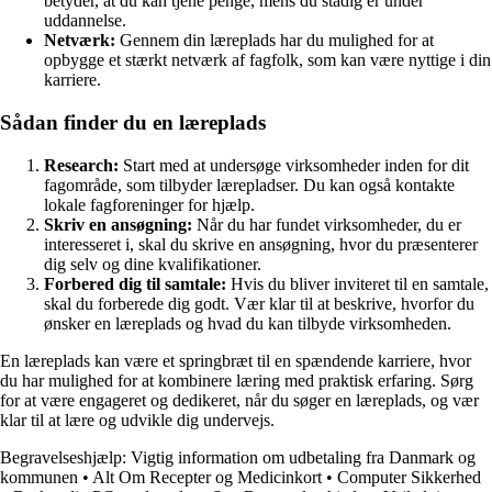
betyder, at du kan tjene penge, mens du stadig er under
uddannelse.
Netværk:
Gennem din læreplads har du mulighed for at
opbygge et stærkt netværk af fagfolk, som kan være nyttige i din
karriere.
Sådan finder du en læreplads
Research:
Start med at undersøge virksomheder inden for dit
fagområde, som tilbyder lærepladser. Du kan også kontakte
lokale fagforeninger for hjælp.
Skriv en ansøgning:
Når du har fundet virksomheder, du er
interesseret i, skal du skrive en ansøgning, hvor du præsenterer
dig selv og dine kvalifikationer.
Forbered dig til samtale:
Hvis du bliver inviteret til en samtale,
skal du forberede dig godt. Vær klar til at beskrive, hvorfor du
ønsker en læreplads og hvad du kan tilbyde virksomheden.
En læreplads kan være et springbræt til en spændende karriere, hvor
du har mulighed for at kombinere læring med praktisk erfaring. Sørg
for at være engageret og dedikeret, når du søger en læreplads, og vær
klar til at lære og udvikle dig undervejs.
Begravelseshjælp: Vigtig information om udbetaling fra Danmark og
kommunen
•
Alt Om Recepter og Medicinkort
•
Computer Sikkerhed