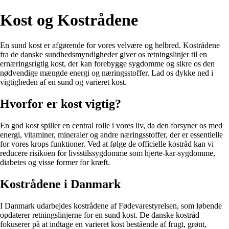
Kost og Kostrådene
En sund kost er afgørende for vores velvære og helbred. Kostrådene
fra de danske sundhedsmyndigheder giver os retningslinjer til en
ernæringsrigtig kost, der kan forebygge sygdomme og sikre os den
nødvendige mængde energi og næringsstoffer. Lad os dykke ned i
vigtigheden af en sund og varieret kost.
Hvorfor er kost vigtig?
En god kost spiller en central rolle i vores liv, da den forsyner os med
energi, vitaminer, mineraler og andre næringsstoffer, der er essentielle
for vores krops funktioner. Ved at følge de officielle kostråd kan vi
reducere risikoen for livsstilssygdomme som hjerte-kar-sygdomme,
diabetes og visse former for kræft.
Kostrådene i Danmark
I Danmark udarbejdes kostrådene af Fødevarestyrelsen, som løbende
opdaterer retningslinjerne for en sund kost. De danske kostråd
fokuserer på at indtage en varieret kost bestående af frugt, grønt,