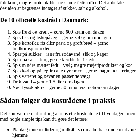
fuldkorn, magre proteinkilder og sunde fedtstoffer. Det anbefales
desuden at begrænse indtaget af sukker, salt og alkohol.
De 10 officielle kostråd i Danmark:
Spis frugt og grønt – gerne 600 gram om dagen
Spis fisk og fiskepålæg – gerne 350 gram om ugen
Spis kartofler, ris eller pasta og groft brød – gerne
fuldkornsprodukter
Spar på sukker – især fra sodavand, slik og kager
Spar på salt – brug gerne krydderier i stedet
Spis mindre mættet fedt – vælg magre mejeriprodukter og kød
Spis kød og pålæg fra alle dyrearter – gerne magre udskæringer
Spis varieret og bevar en passende vægt
Drik vand – gerne 1,5 liter om dagen
Vær fysisk aktiv – gerne 30 minutters motion om dagen
Sådan følger du kostrådene i praksis
Det kan være en udfordring at omsætte kostrådene til hverdagen, men
med nogle simple tips kan du gøre det lettere:
Planlæg dine måltider og indkøb, så du altid har sunde madvarer
hjemme