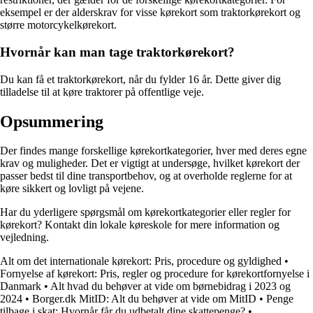
eksempel er der alderskrav for visse kørekort som traktorkørekort og
større motorcykelkørekort.
Hvornår kan man tage traktorkørekort?
Du kan få et traktorkørekort, når du fylder 16 år. Dette giver dig
tilladelse til at køre traktorer på offentlige veje.
Opsummering
Der findes mange forskellige kørekortkategorier, hver med deres egne
krav og muligheder. Det er vigtigt at undersøge, hvilket kørekort der
passer bedst til dine transportbehov, og at overholde reglerne for at
køre sikkert og lovligt på vejene.
Har du yderligere spørgsmål om kørekortkategorier eller regler for
kørekort? Kontakt din lokale køreskole for mere information og
vejledning.
Alt om det internationale kørekort: Pris, procedure og gyldighed
•
Fornyelse af kørekort: Pris, regler og procedure for kørekortfornyelse i
Danmark
•
Alt hvad du behøver at vide om børnebidrag i 2023 og
2024
•
Borger.dk MitID: Alt du behøver at vide om MitID
•
Penge
tilbage i skat: Hvornår får du udbetalt dine skattepenge?
•