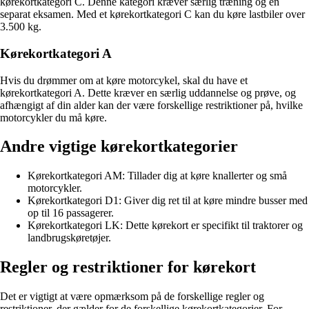
kørekortkategori C. Denne kategori kræver særlig træning og en
separat eksamen. Med et kørekortkategori C kan du køre lastbiler over
3.500 kg.
Kørekortkategori A
Hvis du drømmer om at køre motorcykel, skal du have et
kørekortkategori A. Dette kræver en særlig uddannelse og prøve, og
afhængigt af din alder kan der være forskellige restriktioner på, hvilke
motorcykler du må køre.
Andre vigtige kørekortkategorier
Kørekortkategori AM: Tillader dig at køre knallerter og små
motorcykler.
Kørekortkategori D1: Giver dig ret til at køre mindre busser med
op til 16 passagerer.
Kørekortkategori LK: Dette kørekort er specifikt til traktorer og
landbrugskøretøjer.
Regler og restriktioner for kørekort
Det er vigtigt at være opmærksom på de forskellige regler og
restriktioner, der gælder for de forskellige kørekortkategorier. For