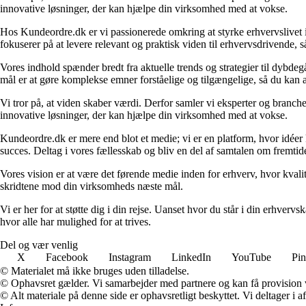
innovative løsninger, der kan hjælpe din virksomhed med at vokse.
Hos Kundeordre.dk er vi passionerede omkring at styrke erhvervslivet i 
fokuserer på at levere relevant og praktisk viden til erhvervsdrivende, 
Vores indhold spænder bredt fra aktuelle trends og strategier til dybd
mål er at gøre komplekse emner forståelige og tilgængelige, så du kan
Vi tror på, at viden skaber værdi. Derfor samler vi eksperter og branche
innovative løsninger, der kan hjælpe din virksomhed med at vokse.
Kundeordre.dk er mere end blot et medie; vi er en platform, hvor idéer 
succes. Deltag i vores fællesskab og bliv en del af samtalen om fremtid
Vores vision er at være det førende medie inden for erhverv, hvor kvalit
skridtene mod din virksomheds næste mål.
Vi er her for at støtte dig i din rejse. Uanset hvor du står i din erhve
hvor alle har mulighed for at trives.
Del og vær venlig
X
Facebook
Instagram
LinkedIn
YouTube
Pin
© Materialet må ikke bruges uden tilladelse.
© Ophavsret gælder. Vi samarbejder med partnere og kan få provision
© Alt materiale på denne side er ophavsretligt beskyttet. Vi deltager i 