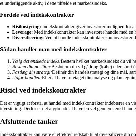
et underliggende aktiv, i dette tilfælde et markedsindeks.
Fordele ved indekskontrakter
Risikostyring:
Indekskontrakter giver investorer mulighed for a
Leverage:
Med indekskontrakter kan investorer handle med en høje
Diversificering:
Ved at handle indekskontrakter kan investorer di
Sådan handler man med indekskontrakter
Vælg det ønskede indeks:
Bestem hvilket markedsindeks du vil h
Bestem din position:
Beslut om du vil gå long (købe) eller short 
Fastlæg din strategi:
Definér din handelsstrategi og dine mål, sam
Udfør handlen:
Efter at have foretaget din analyse og planlægni
Risici ved indekskontrakter
Det er vigtigt at forstå, at handel med indekskontrakter indebærer en v
investering. Derfor er det afgørende at have en vel gennemtænkt handels
Afsluttende tanker
Indekskontrakter kan være et effektivt redskab til at diversificere din 