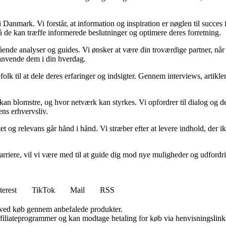
Danmark. Vi forstår, at information og inspiration er nøglen til succes
så de kan træffe informerede beslutninger og optimere deres forretning.
egående analyser og guides. Vi ønsker at være din troværdige partner, n
 anvende dem i din hverdag.
folk til at dele deres erfaringer og indsigter. Gennem interviews, artikl
kan blomstre, og hvor netværk kan styrkes. Vi opfordrer til dialog og de
ens erhvervsliv.
et og relevans går hånd i hånd. Vi stræber efter at levere indhold, der i
rvskarriere, vil vi være med til at guide dig mod nye muligheder og udfo
terest
TikTok
Mail
RSS
 ved køb gennem anbefalede produkter.
affiliateprogrammer og kan modtage betaling for køb via henvisningslinks