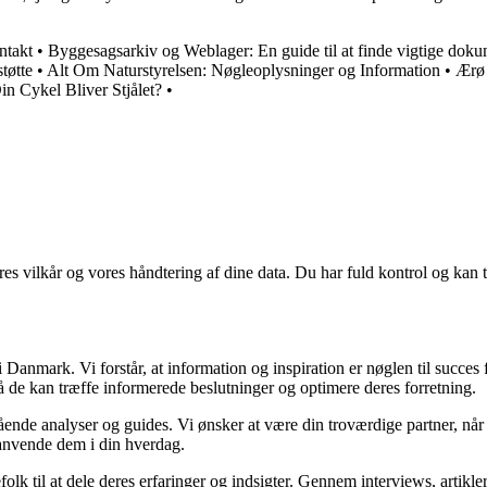
ntakt
•
Byggesagsarkiv og Weblager: En guide til at finde vigtige doku
tøtte
•
Alt Om Naturstyrelsen: Nøgleoplysninger og Information
•
Ærø
n Cykel Bliver Stjålet?
•
res vilkår og vores håndtering af dine data. Du har fuld kontrol og kan t
Danmark. Vi forstår, at information og inspiration er nøglen til succes
så de kan træffe informerede beslutninger og optimere deres forretning.
egående analyser og guides. Vi ønsker at være din troværdige partner, n
 anvende dem i din hverdag.
folk til at dele deres erfaringer og indsigter. Gennem interviews, artikl