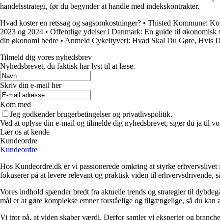
handelsstrategi, før du begynder at handle med indekskontrakter.
Hvad koster en retssag og sagsomkostninger?
•
Thisted Kommune: Ko
2023 og 2024
•
Offentlige ydelser i Danmark: En guide til økonomisk s
din økonomi bedre
•
Anmeld Cykeltyveri: Hvad Skal Du Gøre, Hvis Di
Tilmeld dig vores nyhedsbrev
Nyhedsbrevet, du faktisk har lyst til at læse.
Skriv din e-mail her
Kom med
Jeg godkender brugerbetingelser og privatlivspolitik.
Ved at oplyse din e-mail og tilmelde dig nyhedsbrevet, siger du ja til vo
Lær os at kende
Kundeordre
Kundeordre
Hos Kundeordre.dk er vi passionerede omkring at styrke erhvervslivet i 
fokuserer på at levere relevant og praktisk viden til erhvervsdrivende, 
Vores indhold spænder bredt fra aktuelle trends og strategier til dybd
mål er at gøre komplekse emner forståelige og tilgængelige, så du kan
Vi tror på, at viden skaber værdi. Derfor samler vi eksperter og branche