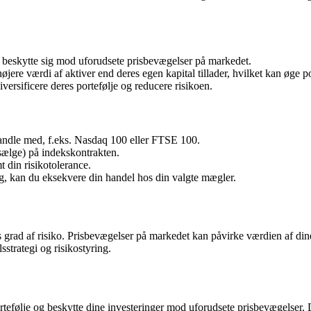
t beskytte sig mod uforudsete prisbevægelser på markedet.
re værdi af aktiver end deres egen kapital tillader, hvilket kan øge pote
versificere deres portefølje og reducere risikoen.
andle med, f.eks. Nasdaq 100 eller FTSE 100.
(sælge) på indekskontrakten.
t din risikotolerance.
ng, kan du eksekvere din handel hos din valgte mægler.
is grad af risiko. Prisbevægelser på markedet kan påvirke værdien af di
strategi og risikostyring.
portefølje og beskytte dine investeringer mod uforudsete prisbevægelser. 