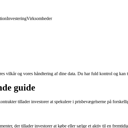
ion
Investering
Virksomheder
res vilkår og vores håndtering af dine data. Du har fuld kontrol og kan t
nde guide
 kontrakter tillader investorer at spekulere i prisbevægelserne på for
enter, der tillader investorer at købe eller sælge et aktiv til en fremtid