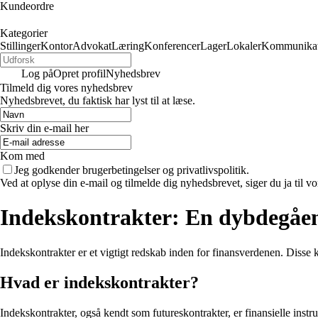
Kundeordre
Kategorier
Stillinger
Kontor
Advokat
Læring
Konferencer
Lager
Lokaler
Kommunikat
Log på
Opret profil
Nyhedsbrev
Tilmeld dig vores nyhedsbrev
Nyhedsbrevet, du faktisk har lyst til at læse.
Skriv din e-mail her
Kom med
Jeg godkender brugerbetingelser og privatlivspolitik.
Ved at oplyse din e-mail og tilmelde dig nyhedsbrevet, siger du ja til vo
Indekskontrakter: En dybdegåe
Indekskontrakter er et vigtigt redskab inden for finansverdenen. Disse
Hvad er indekskontrakter?
Indekskontrakter, også kendt som futureskontrakter, er finansielle instrum