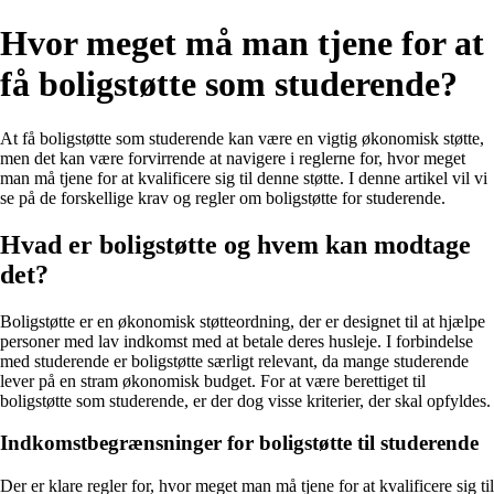
Hvor meget må man tjene for at
få boligstøtte som studerende?
At få boligstøtte som studerende kan være en vigtig økonomisk støtte,
men det kan være forvirrende at navigere i reglerne for, hvor meget
man må tjene for at kvalificere sig til denne støtte. I denne artikel vil vi
se på de forskellige krav og regler om boligstøtte for studerende.
Hvad er boligstøtte og hvem kan modtage
det?
Boligstøtte er en økonomisk støtteordning, der er designet til at hjælpe
personer med lav indkomst med at betale deres husleje. I forbindelse
med studerende er boligstøtte særligt relevant, da mange studerende
lever på en stram økonomisk budget. For at være berettiget til
boligstøtte som studerende, er der dog visse kriterier, der skal opfyldes.
Indkomstbegrænsninger for boligstøtte til studerende
Der er klare regler for, hvor meget man må tjene for at kvalificere sig til