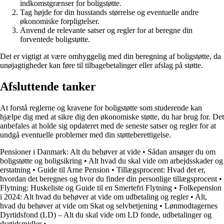
indkomstgrænser for boligstøtte.
Tag højde for din husstands størrelse og eventuelle andre
økonomiske forpligtelser.
Anvend de relevante satser og regler for at beregne din
forventede boligstøtte.
Det er vigtigt at være omhyggelig med din beregning af boligstøtte, da
unøjagtigheder kan føre til tilbagebetalinger eller afslag på støtte.
Afsluttende tanker
At forstå reglerne og kravene for boligstøtte som studerende kan
hjælpe dig med at sikre dig den økonomiske støtte, du har brug for. Det
anbefales at holde sig opdateret med de seneste satser og regler for at
undgå eventuelle problemer med din støtteberettigelse.
Pensioner i Danmark: Alt du behøver at vide
•
Sådan ansøger du om
boligstøtte og boligsikring
•
Alt hvad du skal vide om arbejdsskader og
erstatning
•
Guide til Arne Pension
•
Tillægsprocent: Hvad det er,
hvordan det beregnes og hvor du finder din personlige tillægsprocent
•
Flytning: Huskeliste og Guide til en Smertefri Flytning
•
Folkepension
i 2024: Alt hvad du behøver at vide om udbetaling og regler
•
Alt,
hvad du behøver at vide om Skat og selvbetjening
•
Lønmodtagernes
Dyrtidsfond (LD) – Alt du skal vide om LD fonde, udbetalinger og
dyrtidsmidler
•