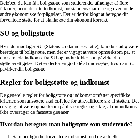
Beløbet, du kan få i boligstøtte som studerende, afhænger af flere
faktorer, herunder din indkomst, husstandens størrelse og eventuelle
andre økonomiske forpligtelser. Det er derfor klogt at beregne din
forventede støtte for at planlægge din økonomi korrekt.
SU og boligstøtte
Hvis du modtager SU (Statens Uddannelsesstøtte), kan du stadig være
berettiget til boligstøtte, men det er vigtigt at være opmærksom på, at
din samlede indkomst fra SU og andre kilder kan påvirke din
støtteberettigelse. Det er derfor en god idé at undersøge, hvordan SU
påvirker din boligstøtte.
Regler for boligstøtte og indkomst
De generelle regler for boligstøtte og indkomst omfatter specifikke
kriterier, som ansøgere skal opfylde for at kvalificere sig til støtten. Det
er vigtigt at være opmærksom på disse regler og sikre, at din indkomst
ikke overstiger de fastsatte grænser.
Hvordan beregner man boligstøtte som studerende?
Sammenlign din forventede indkomst med de aktuelle