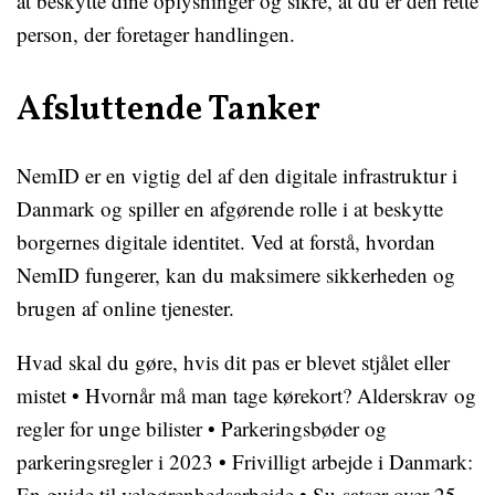
at beskytte dine oplysninger og sikre, at du er den rette
person, der foretager handlingen.
Afsluttende Tanker
NemID er en vigtig del af den digitale infrastruktur i
Danmark og spiller en afgørende rolle i at beskytte
borgernes digitale identitet. Ved at forstå, hvordan
NemID fungerer, kan du maksimere sikkerheden og
brugen af online tjenester.
Hvad skal du gøre, hvis dit pas er blevet stjålet eller
mistet
•
Hvornår må man tage kørekort? Alderskrav og
regler for unge bilister
•
Parkeringsbøder og
parkeringsregler i 2023
•
Frivilligt arbejde i Danmark:
En guide til velgørenhedsarbejde
•
Su-satser over 25