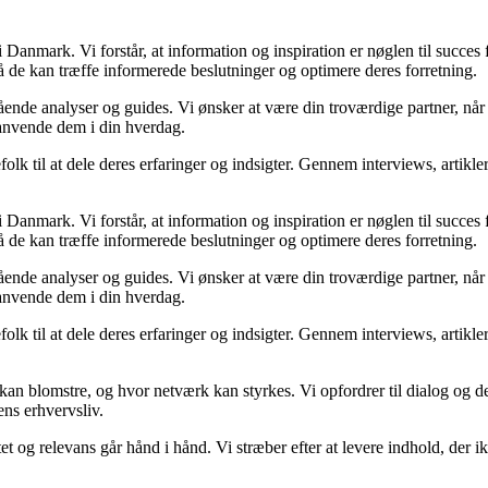
Danmark. Vi forstår, at information og inspiration er nøglen til succes
så de kan træffe informerede beslutninger og optimere deres forretning.
egående analyser og guides. Vi ønsker at være din troværdige partner, n
 anvende dem i din hverdag.
folk til at dele deres erfaringer og indsigter. Gennem interviews, artikl
Danmark. Vi forstår, at information og inspiration er nøglen til succes
så de kan træffe informerede beslutninger og optimere deres forretning.
egående analyser og guides. Vi ønsker at være din troværdige partner, n
 anvende dem i din hverdag.
folk til at dele deres erfaringer og indsigter. Gennem interviews, artikl
kan blomstre, og hvor netværk kan styrkes. Vi opfordrer til dialog og de
ens erhvervsliv.
et og relevans går hånd i hånd. Vi stræber efter at levere indhold, der i