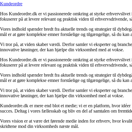
Kundeordre
Hos Kundeordre.dk er vi passionerede omkring at styrke erhvervslivet i 
fokuserer på at levere relevant og praktisk viden til erhvervsdrivende, 
Vores indhold spænder bredt fra aktuelle trends og strategier til dybd
mål er at gøre komplekse emner forståelige og tilgængelige, så du kan
Vi tror på, at viden skaber værdi. Derfor samler vi eksperter og branche
innovative løsninger, der kan hjælpe din virksomhed med at vokse.
Hos Kundeordre.dk er vi passionerede omkring at styrke erhvervslivet i 
fokuserer på at levere relevant og praktisk viden til erhvervsdrivende, 
Vores indhold spænder bredt fra aktuelle trends og strategier til dybd
mål er at gøre komplekse emner forståelige og tilgængelige, så du kan
Vi tror på, at viden skaber værdi. Derfor samler vi eksperter og branche
innovative løsninger, der kan hjælpe din virksomhed med at vokse.
Kundeordre.dk er mere end blot et medie; vi er en platform, hvor idéer 
succes. Deltag i vores fællesskab og bliv en del af samtalen om fremtid
Vores vision er at være det førende medie inden for erhverv, hvor kvalit
skridtene mod din virksomheds næste mål.