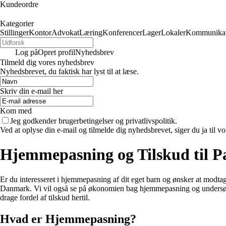
Kundeordre
Kategorier
Stillinger
Kontor
Advokat
Læring
Konferencer
Lager
Lokaler
Kommunikat
Log på
Opret profil
Nyhedsbrev
Tilmeld dig vores nyhedsbrev
Nyhedsbrevet, du faktisk har lyst til at læse.
Skriv din e-mail her
Kom med
Jeg godkender brugerbetingelser og privatlivspolitik.
Ved at oplyse din e-mail og tilmelde dig nyhedsbrevet, siger du ja til vo
Hjemmepasning og Tilskud til P
Er du interesseret i hjemmepasning af dit eget barn og ønsker at modtag
Danmark. Vi vil også se på økonomien bag hjemmepasning og undersøge
drage fordel af tilskud hertil.
Hvad er Hjemmepasning?