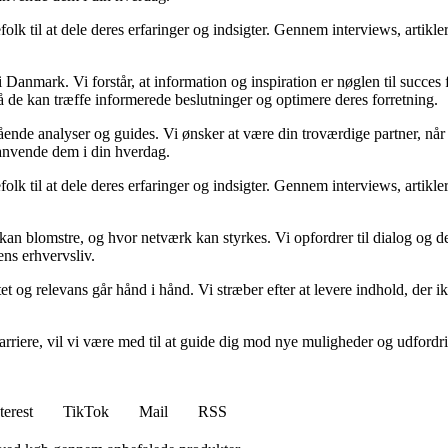
folk til at dele deres erfaringer og indsigter. Gennem interviews, artikl
Danmark. Vi forstår, at information og inspiration er nøglen til succes
så de kan træffe informerede beslutninger og optimere deres forretning.
egående analyser og guides. Vi ønsker at være din troværdige partner, n
 anvende dem i din hverdag.
folk til at dele deres erfaringer og indsigter. Gennem interviews, artikl
kan blomstre, og hvor netværk kan styrkes. Vi opfordrer til dialog og de
ens erhvervsliv.
et og relevans går hånd i hånd. Vi stræber efter at levere indhold, der i
rvskarriere, vil vi være med til at guide dig mod nye muligheder og udfo
terest
TikTok
Mail
RSS