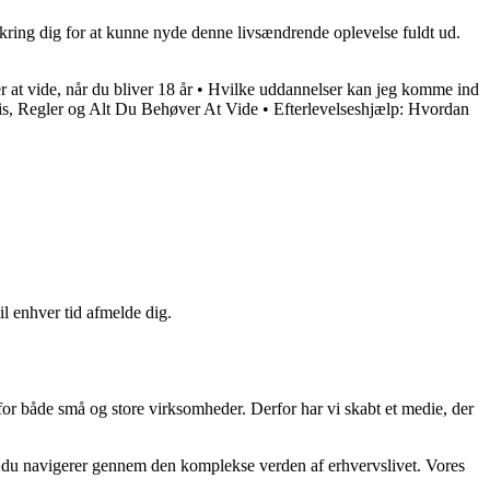
omkring dig for at kunne nyde denne livsændrende oplevelse fuldt ud.
at vide, når du bliver 18 år
•
Hvilke uddannelser kan jeg komme ind
ris, Regler og Alt Du Behøver At Vide
•
Efterlevelseshjælp: Hvordan
il enhver tid afmelde dig.
 for både små og store virksomheder. Derfor har vi skabt et medie, der
år du navigerer gennem den komplekse verden af erhvervslivet. Vores