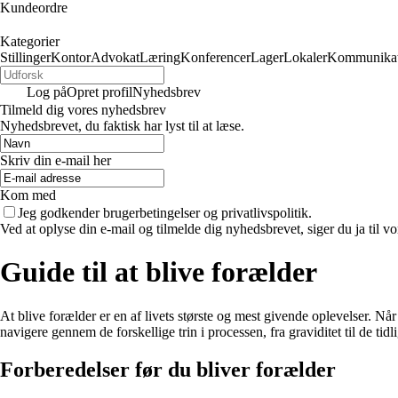
Kundeordre
Kategorier
Stillinger
Kontor
Advokat
Læring
Konferencer
Lager
Lokaler
Kommunikat
Log på
Opret profil
Nyhedsbrev
Tilmeld dig vores nyhedsbrev
Nyhedsbrevet, du faktisk har lyst til at læse.
Skriv din e-mail her
Kom med
Jeg godkender brugerbetingelser og privatlivspolitik.
Ved at oplyse din e-mail og tilmelde dig nyhedsbrevet, siger du ja til vo
Guide til at blive forælder
At blive forælder er en af livets største og mest givende oplevelser. Nå
navigere gennem de forskellige trin i processen, fra graviditet til de tidl
Forberedelser før du bliver forælder