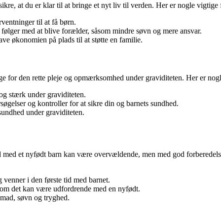
ikre, at du er klar til at bringe et nyt liv til verden. Her er nogle vigtig
entninger til at få børn.
r følger med at blive forælder, såsom mindre søvn og mere ansvar.
ve økonomien på plads til at støtte en familie.
ørge for den rette pleje og opmærksomhed under graviditeten. Her er nogle
og stærk under graviditeten.
søgelser og kontroller for at sikre din og barnets sundhed.
 sundhed under graviditeten.
tid med et nyfødt barn kan være overvældende, men med god forberedels
og venner i den første tid med barnet.
lvom det kan være udfordrende med en nyfødt.
 mad, søvn og tryghed.