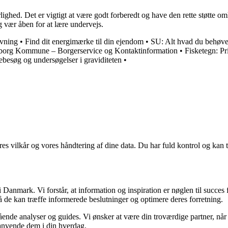
lighed. Det er vigtigt at være godt forberedt og have den rette støtte 
 vær åben for at lære undervejs.
ivning
•
Find dit energimærke til din ejendom
•
SU: Alt hvad du behøver 
borg Kommune – Borgerservice og Kontaktinformation
•
Fisketegn: P
ebesøg og undersøgelser i graviditeten
•
res vilkår og vores håndtering af dine data. Du har fuld kontrol og kan t
Danmark. Vi forstår, at information og inspiration er nøglen til succes
så de kan træffe informerede beslutninger og optimere deres forretning.
egående analyser og guides. Vi ønsker at være din troværdige partner, n
 anvende dem i din hverdag.