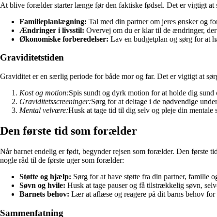
At blive forælder starter længe før den faktiske fødsel. Det er vigtigt at s
Familieplanlægning:
Tal med din partner om jeres ønsker og forv
Ændringer i livsstil:
Overvej om du er klar til de ændringer, de
Økonomiske forberedelser:
Lav en budgetplan og sørg for at ha
Graviditetstiden
Graviditet er en særlig periode for både mor og far. Det er vigtigt at s
Kost og motion:
Spis sundt og dyrk motion for at holde dig sund 
Graviditetsscreeninger:
Sørg for at deltage i de nødvendige under
Mental velvære:
Husk at tage tid til dig selv og pleje din mentale
Den første tid som forælder
Når barnet endelig er født, begynder rejsen som forælder. Den første 
nogle råd til de første uger som forælder:
Støtte og hjælp:
Sørg for at have støtte fra din partner, familie 
Søvn og hvile:
Husk at tage pauser og få tilstrækkelig søvn, se
Barnets behov:
Lær at aflæse og reagere på dit barns behov for
Sammenfatning