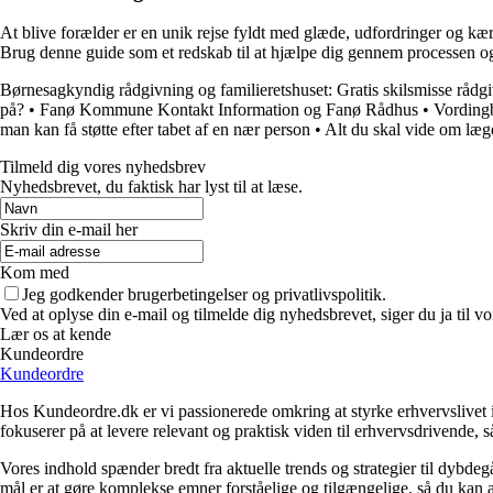
At blive forælder er en unik rejse fyldt med glæde, udfordringer og kær
Brug denne guide som et redskab til at hjælpe dig gennem processen og
Børnesagkyndig rådgivning og familieretshuset: Gratis skilsmisse rådg
på?
•
Fanø Kommune Kontakt Information og Fanø Rådhus
•
Vording
man kan få støtte efter tabet af en nær person
•
Alt du skal vide om læg
Tilmeld dig vores nyhedsbrev
Nyhedsbrevet, du faktisk har lyst til at læse.
Skriv din e-mail her
Kom med
Jeg godkender brugerbetingelser og privatlivspolitik.
Ved at oplyse din e-mail og tilmelde dig nyhedsbrevet, siger du ja til vo
Lær os at kende
Kundeordre
Kundeordre
Hos Kundeordre.dk er vi passionerede omkring at styrke erhvervslivet i 
fokuserer på at levere relevant og praktisk viden til erhvervsdrivende, 
Vores indhold spænder bredt fra aktuelle trends og strategier til dybd
mål er at gøre komplekse emner forståelige og tilgængelige, så du kan