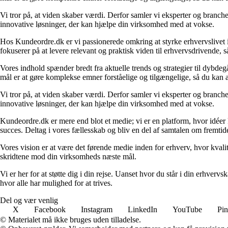
Vi tror på, at viden skaber værdi. Derfor samler vi eksperter og branche
innovative løsninger, der kan hjælpe din virksomhed med at vokse.
Hos Kundeordre.dk er vi passionerede omkring at styrke erhvervslivet i 
fokuserer på at levere relevant og praktisk viden til erhvervsdrivende, 
Vores indhold spænder bredt fra aktuelle trends og strategier til dybd
mål er at gøre komplekse emner forståelige og tilgængelige, så du kan
Vi tror på, at viden skaber værdi. Derfor samler vi eksperter og branche
innovative løsninger, der kan hjælpe din virksomhed med at vokse.
Kundeordre.dk er mere end blot et medie; vi er en platform, hvor idéer 
succes. Deltag i vores fællesskab og bliv en del af samtalen om fremtid
Vores vision er at være det førende medie inden for erhverv, hvor kvalit
skridtene mod din virksomheds næste mål.
Vi er her for at støtte dig i din rejse. Uanset hvor du står i din erhve
hvor alle har mulighed for at trives.
Del og vær venlig
X
Facebook
Instagram
LinkedIn
YouTube
Pin
© Materialet må ikke bruges uden tilladelse.