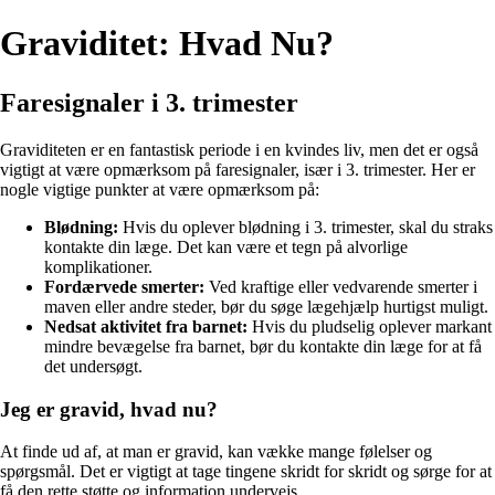
Graviditet: Hvad Nu?
Faresignaler i 3. trimester
Graviditeten er en fantastisk periode i en kvindes liv, men det er også
vigtigt at være opmærksom på faresignaler, især i 3. trimester. Her er
nogle vigtige punkter at være opmærksom på:
Blødning:
Hvis du oplever blødning i 3. trimester, skal du straks
kontakte din læge. Det kan være et tegn på alvorlige
komplikationer.
Fordærvede smerter:
Ved kraftige eller vedvarende smerter i
maven eller andre steder, bør du søge lægehjælp hurtigst muligt.
Nedsat aktivitet fra barnet:
Hvis du pludselig oplever markant
mindre bevægelse fra barnet, bør du kontakte din læge for at få
det undersøgt.
Jeg er gravid, hvad nu?
At finde ud af, at man er gravid, kan vække mange følelser og
spørgsmål. Det er vigtigt at tage tingene skridt for skridt og sørge for at
få den rette støtte og information undervejs.