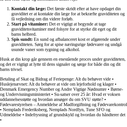
Kontakt din læge:
Det første skridt efter at have opdaget din
graviditet er at kontakte din læge for at bekræfte graviditeten og
få vejledning om din videre forløb.
Start på vitaminer:
Det er vigtigt at begynde at tage
graviditetsvitaminer med folsyre for at styrke dit eget og dit
barns helbred.
Spis sundt:
En sund og afbalanceret kost er afgørende under
graviditeten. Sørg for at spise næringsrige fødevarer og undgå
usunde vaner som rygning og alkohol.
Husk at din krop går gennem en enestående proces under graviditeten,
og det er vigtigt at lytte til dens signaler og sørge for både din og dit
barns trivsel.
Betaling af Skat og Bidrag af Feriepenge: Alt du behøver vide
•
Huslejenævnet: Alt du behøver at vide om lejeforhold og klager
•
Denmark Emergency Number og Andre Vigtige Nødnumre
•
Børne-
og Undervisningsministeriet
•
Su-satser over 25 år: Hvad er voksen
uddannelsesstøtte og hvordan ansøger du om SVU støtte?
•
Fødevarestyrelsen – Anmeldelse af Madforgiftning og Fødevarekontrol
•
Nemplads Frederiksberg, Nemplads Nordfyn, Tune SFO og
Udmeldelse
•
Indefrysning af grundskyld og hvordan du håndterer det
•