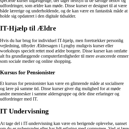
specielle kurser tilgængelige, der tager hensyn til de særlige behov og
udfordringer, som ældre kan møde. Disse kurser er designet til at være
både lærerige og underholdende, og de kan være en fantastisk måde at
holde sig opdateret i den digitale tidsalder.
IT-Hjælp til Ældre
Hvis du har brug for individuel IT-hjælp, men foretrækker personlig
vejledning, tilbyder Ældresagen i Lyngby muligvis kurser eller
workshops specielt rettet mod ældre borgere. Disse kurser kan omfatte
alt fra grundlæggende computerfærdigheder til mere avancerede emner
som sociale medier og online shopping.
Kursus for Pensionister
Et kursus for pensionister kan være en glimrende måde at socialisere
og lære på samme tid. Disse kurser giver dig mulighed for at møde
andre mennesker i samme aldersgruppe og dele dine erfaringer og
udfordringer med IT.
IT Undervisning
At tage del i IT-undervisning kan være en berigende oplevelse, uanset
om du er nybegynder eller har lidt erfaring med computere. Ved at lære