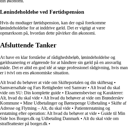
din økonomi.
Lønindeholdelse ved Førtidspension
Hvis du modtager førtidspension, kan der også forekomme
lønindeholdelse for at inddrive gæld. Det er vigtigt at være
opmærksom på, hvordan dette påvirker din økonomi.
Afsluttende Tanker
At have en klar forståelse af rådighedsbeløb, lønindeholdelse og
gældssanering er afgørende for at håndtere sin gæld på en ansvarlig
måde. Det er altid en god idé at søge professionel rådgivning, hvis man
er i tvivl om ens økonomiske situation.
Alt hvad du behøver at vide om Skifteportalen og din skiftesag
•
Samværsaftale og Fars Rettigheder ved Samvær
•
Alt hvad du skal
vide om SU: Din komplette guide
•
Eksamensbeviser og Karakterer:
Alt, hvad du skal vide
•
Alt hvad du behøver at vide om Brønderslev
Kommune
•
Mine Udbetalinger og Børnepenge Udbetaling
•
Skifte af
Adresse og Flytning – Alt, du skal vide
•
Patienterstatning og
erstatning efter operation: Alt hvad du behøver at vide
•
Guide til Min
Side hos Borger.dk og Udbetaling Danmark
•
Alt du skal vide om
straffeattester på borger.dk
•