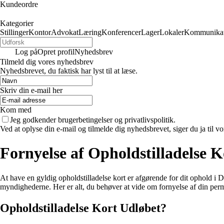
Kundeordre
Kategorier
Stillinger
Kontor
Advokat
Læring
Konferencer
Lager
Lokaler
Kommunikat
Log på
Opret profil
Nyhedsbrev
Tilmeld dig vores nyhedsbrev
Nyhedsbrevet, du faktisk har lyst til at læse.
Skriv din e-mail her
Kom med
Jeg godkender brugerbetingelser og privatlivspolitik.
Ved at oplyse din e-mail og tilmelde dig nyhedsbrevet, siger du ja til vo
Fornyelse af Opholdstilladelse 
At have en gyldig opholdstilladelse kort er afgørende for dit ophold i D
myndighederne. Her er alt, du behøver at vide om fornyelse af din per
Opholdstilladelse Kort Udløbet?