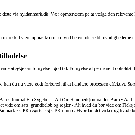
gøre dette via nyidanmark.dk. Vær opmærksom på at vælge den relevante k
, som du skal være opmærksom på. Ved henvendelse til myndighederne el
illadelse
ende at søge om fornyelse i god tid. Fornyelse af permanent opholdstilla
 kan du nu være godt forberedt til at håndtere processen effektivt. Sør
Barns Journal Fra Sygehus – Alt Om Sundhedsjournal for Børn
•
Aarhu
at vide om sats, grundbeløb og regler
•
Alt hvad du bør vide om Fleksj
 Danmark
•
CPR-register og CPR-numre: Hvordan det virker og hvad du