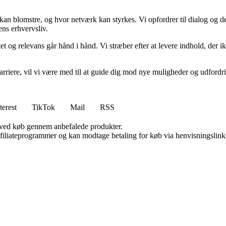
kan blomstre, og hvor netværk kan styrkes. Vi opfordrer til dialog og de
ens erhvervsliv.
et og relevans går hånd i hånd. Vi stræber efter at levere indhold, der i
rvskarriere, vil vi være med til at guide dig mod nye muligheder og udfo
terest
TikTok
Mail
RSS
 ved køb gennem anbefalede produkter.
affiliateprogrammer og kan modtage betaling for køb via henvisningslinks