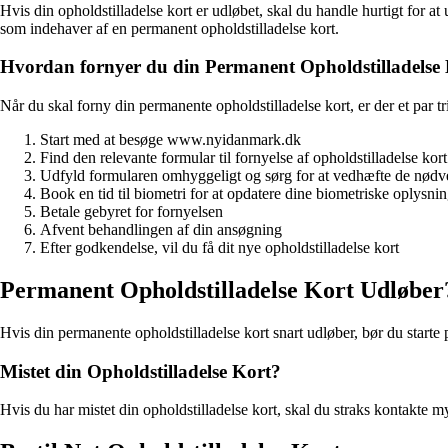
Hvis din opholdstilladelse kort er udløbet, skal du handle hurtigt for a
som indehaver af en permanent opholdstilladelse kort.
Hvordan fornyer du din Permanent Opholdstilladelse
Når du skal forny din permanente opholdstilladelse kort, er der et par tr
Start med at besøge www.nyidanmark.dk
Find den relevante formular til fornyelse af opholdstilladelse kort
Udfyld formularen omhyggeligt og sørg for at vedhæfte de nød
Book en tid til biometri for at opdatere dine biometriske oplysni
Betale gebyret for fornyelsen
Afvent behandlingen af din ansøgning
Efter godkendelse, vil du få dit nye opholdstilladelse kort
Permanent Opholdstilladelse Kort Udløber
Hvis din permanente opholdstilladelse kort snart udløber, bør du star
Mistet din Opholdstilladelse Kort?
Hvis du har mistet din opholdstilladelse kort, skal du straks kontakte myn