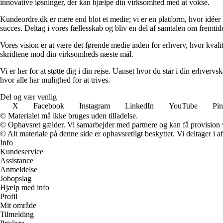
innovative løsninger, der kan hjælpe din virksomhed med at vokse.
Kundeordre.dk er mere end blot et medie; vi er en platform, hvor idéer 
succes. Deltag i vores fællesskab og bliv en del af samtalen om fremtid
Vores vision er at være det førende medie inden for erhverv, hvor kvalit
skridtene mod din virksomheds næste mål.
Vi er her for at støtte dig i din rejse. Uanset hvor du står i din erhve
hvor alle har mulighed for at trives.
Del og vær venlig
X
Facebook
Instagram
LinkedIn
YouTube
Pin
© Materialet må ikke bruges uden tilladelse.
© Ophavsret gælder. Vi samarbejder med partnere og kan få provision
© Alt materiale på denne side er ophavsretligt beskyttet. Vi deltager i 
Info
Kundeservice
Assistance
Anmeldelse
Jobopslag
Hjælp med info
Profil
Mit område
Tilmelding