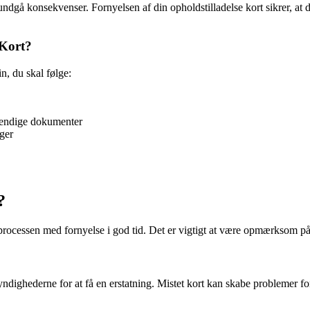
t undgå konsekvenser. Fornyelsen af din opholdstilladelse kort sikrer, at
 Kort?
in, du skal følge:
vendige dokumenter
nger
?
te processen med fornyelse i god tid. Det er vigtigt at være opmærksom
dighederne for at få en erstatning. Mistet kort kan skabe problemer for di