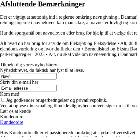
Afsluttende Bemærkninger
Det er vigtigt at sætte sig ind i reglerne omkring navngivning i Danmark
retningslinjerne i navneloven kan man sikre, at navnet er lovligt og kor
Har du spørgsmål om navneloven eller brug for hjælp til at vælge det re
Alt hvad du har brug for at vide om Fleksjob og Fleksydelse
•
Alt, du 
ejendomsvurdering og hvor du finder den
•
Børnetilskud og Ekstra Bør
parkeringsregler i 2023
•
Alt, du skal vide om navneændring i Danmar
Tilmeld dig vores nyhedsbrev
Nyhedsbrevet, du faktisk har lyst til at læse.
Skriv din e-mail her
Kom med
Jeg godkender brugerbetingelser og privatlivspolitik.
Ved at oplyse din e-mail og tilmelde dig nyhedsbrevet, siger du ja til vo
Lær os at kende
Kundeordre
Kundeordre
Hos Kundeordre.dk er vi passionerede omkring at styrke erhvervslivet i 