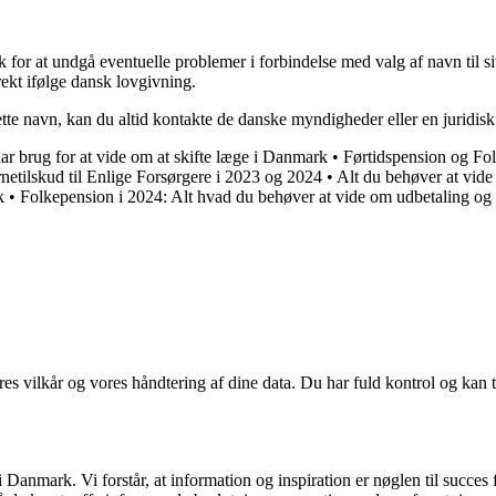
 for at undgå eventuelle problemer i forbindelse med valg af navn til sit
rekt ifølge dansk lovgivning.
tte navn, kan du altid kontakte de danske myndigheder eller en juridisk 
har brug for at vide om at skifte læge i Danmark
•
Førtidspension og Fo
netilskud til Enlige Forsørgere i 2023 og 2024
•
Alt du behøver at vid
k
•
Folkepension i 2024: Alt hvad du behøver at vide om udbetaling og 
res vilkår og vores håndtering af dine data. Du har fuld kontrol og kan t
Danmark. Vi forstår, at information og inspiration er nøglen til succes