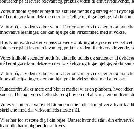
fokuserer på at levere relevant og praktisk viden til erhvervsdrivende, 
Vores indhold spænder bredt fra aktuelle trends og strategier til dybd
mål er at gøre komplekse emner forståelige og tilgængelige, så du kan
Vi tror på, at viden skaber værdi. Derfor samler vi eksperter og branche
innovative løsninger, der kan hjælpe din virksomhed med at vokse.
Hos Kundeordre.dk er vi passionerede omkring at styrke erhvervslivet i 
fokuserer på at levere relevant og praktisk viden til erhvervsdrivende, 
Vores indhold spænder bredt fra aktuelle trends og strategier til dybd
mål er at gøre komplekse emner forståelige og tilgængelige, så du kan
Vi tror på, at viden skaber værdi. Derfor samler vi eksperter og branche
innovative løsninger, der kan hjælpe din virksomhed med at vokse.
Kundeordre.dk er mere end blot et medie; vi er en platform, hvor idéer 
succes. Deltag i vores fællesskab og bliv en del af samtalen om fremtid
Vores vision er at være det førende medie inden for erhverv, hvor kvalit
skridtene mod din virksomheds næste mål.
Vi er her for at støtte dig i din rejse. Uanset hvor du står i din erhve
hvor alle har mulighed for at trives.