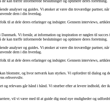
så de kan træffe informerede beslutninger og optimere deres forretning.
egående analyser og guides. Vi ønsker at være din troværdige partner, n
 anvende dem i din hverdag.
folk til at dele deres erfaringer og indsigter. Gennem interviews, artikl
Danmark. Vi forstår, at information og inspiration er nøglen til succes
så de kan træffe informerede beslutninger og optimere deres forretning.
egående analyser og guides. Vi ønsker at være din troværdige partner, n
 anvende dem i din hverdag.
folk til at dele deres erfaringer og indsigter. Gennem interviews, artikl
kan blomstre, og hvor netværk kan styrkes. Vi opfordrer til dialog og de
ens erhvervsliv.
et og relevans går hånd i hånd. Vi stræber efter at levere indhold, der i
rvskarriere, vil vi være med til at guide dig mod nye muligheder og udfo