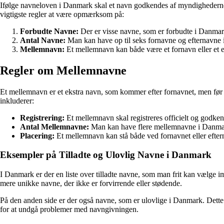
Ifølge navneloven i Danmark skal et navn godkendes af myndighederne, f
vigtigste regler at være opmærksom på:
Forbudte Navne:
Der er visse navne, som er forbudte i Danmark.
Antal Navne:
Man kan have op til seks fornavne og efternavne i
Mellemnavn:
Et mellemnavn kan både være et fornavn eller et eft
Regler om Mellemnavne
Et mellemnavn er et ekstra navn, som kommer efter fornavnet, men før ef
inkluderer:
Registrering:
Et mellemnavn skal registreres officielt og godke
Antal Mellemnavne:
Man kan have flere mellemnavne i Danmark,
Placering:
Et mellemnavn kan stå både ved fornavnet eller eftern
Eksempler på Tilladte og Ulovlig Navne i Danmark
I Danmark er der en liste over tilladte navne, som man frit kan vælge i
mere unikke navne, der ikke er forvirrende eller stødende.
På den anden side er der også navne, som er ulovlige i Danmark. Dette k
for at undgå problemer med navngivningen.