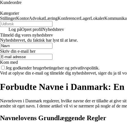
Kundeordre
Kategorier
Stillinger
Kontor
Advokat
Læring
Konferencer
Lager
Lokaler
Kommunikat
Log på
Opret profil
Nyhedsbrev
Tilmeld dig vores nyhedsbrev
Nyhedsbrevet, du faktisk har lyst til at læse.
Skriv din e-mail her
Kom med
Jeg godkender brugerbetingelser og privatlivspolitik.
Ved at oplyse din e-mail og tilmelde dig nyhedsbrevet, siger du ja til vo
Forbudte Navne i Danmark: En 
Navneloven i Danmark regulerer, hvilke navne der er tilladte at give sit 
ændre sit eget navn. I denne artikel vil vi se nærmere på nogle af de 
Navnelovens Grundlæggende Regler