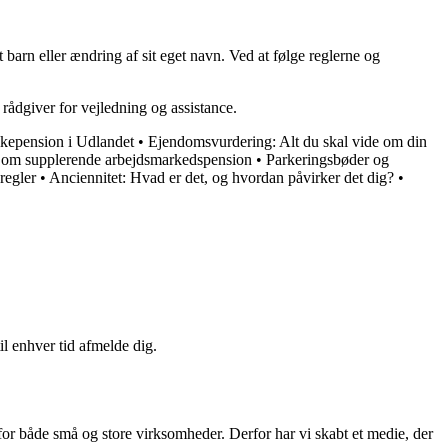
 barn eller ændring af sit eget navn. Ved at følge reglerne og
rådgiver for vejledning og assistance.
lkepension i Udlandet
•
Ejendomsvurdering: Alt du skal vide om din
e om supplerende arbejdsmarkedspension
•
Parkeringsbøder og
regler
•
Anciennitet: Hvad er det, og hvordan påvirker det dig?
•
il enhver tid afmelde dig.
 for både små og store virksomheder. Derfor har vi skabt et medie, der