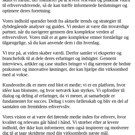
til erhvervsdrivende, så de kan træffe informerede beslutninger og
optimere deres forretning.
Vores indhold spænder bredt fra aktuelle trends og strategier til
dybdegående analyser og guides. Vi ønsker at være din troværdige
partner, når du navigerer gennem den komplekse verden af
erhvervslivet. Vores mål er at gøre komplekse emner forståelige og
tilgængelige, så du kan anvende dem i din hverdag.
Vi tror på, at viden skaber værdi. Derfor samler vi eksperter og
branchefolk til at dele deres erfaringer og indsigter. Gennem
interviews, artikler og case studies bringer vi dig nærmere de bedste
praksisser og innovative løsninger, der kan hjælpe din virksomhed
med at vokse.
Kundeordre.dk er mere end blot et medie; vi er en platform, hvor
idéer kan blomstre, og hvor netværk kan styrkes. Vi opfordrer til
dialog og deling af erfaringer, da vi mener, at samarbejde er
fundamentet for succes. Deltag i vores fællesskab og bliv en del af
samtalen om fremtidens erhvervsliv.
Vores vision er at være det førende medie inden for erhverv, hvor
kvalitet og relevans går hånd i hånd. Vi stræber efter at levere
indhold, der ikke kun informerer, men også inspirerer og motiverer
dig til at tage skridtene mod din virksomheds næste mål.