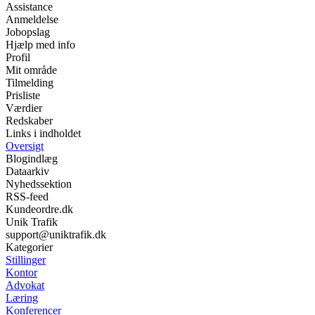
Assistance
Anmeldelse
Jobopslag
Hjælp med info
Profil
Mit område
Tilmelding
Prisliste
Værdier
Redskaber
Links i indholdet
Oversigt
Blogindlæg
Dataarkiv
Nyhedssektion
RSS-feed
Kundeordre.dk
Unik Trafik
support@uniktrafik.dk
Kategorier
Stillinger
Kontor
Advokat
Læring
Konferencer