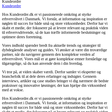
Kundeordre
Kundeordre
Hos Kundeordre.dk er vi passionerede omkring at styrke
erhvervslivet i Danmark. Vi forstår, at information og inspiration er
nøglen til succes for både små og store virksomheder. Derfor har vi
skabt et medie, der fokuserer på at levere relevant og praktisk viden
til erhvervsdrivende, så de kan træffe informerede beslutninger og
optimere deres forretning.
Vores indhold spænder bredt fra aktuelle trends og strategier til
dybdegående analyser og guides. Vi ønsker at være din troværdige
partner, når du navigerer gennem den komplekse verden af
erhvervslivet. Vores mål er at gøre komplekse emner forståelige og
tilgængelige, så du kan anvende dem i din hverdag.
Vi tror på, at viden skaber værdi. Derfor samler vi eksperter og
branchefolk til at dele deres erfaringer og indsigter. Gennem
interviews, artikler og case studies bringer vi dig nærmere de bedste
praksisser og innovative løsninger, der kan hjælpe din virksomhed
med at vokse.
Hos Kundeordre.dk er vi passionerede omkring at styrke
erhvervslivet i Danmark. Vi forstår, at information og inspiration er
nøglen til succes for både små og store virksomheder. Derfor har vi
skabt et medie, der fokuserer på at levere relevant og praktisk viden