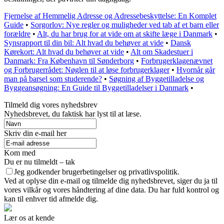
Fjernelse af Hemmelig Adresse og Adressebeskyttelse: En Komplet
Guide
•
Sorgorlov: Nye regler og muligheder ved tab af et barn eller
forældre
•
Alt, du har brug for at vide om at skifte læge i Danmark
•
Synsrapport til din bil: Alt hvad du behøver at vide
•
Dansk
Kørekort: Alt hvad du behøver at vide
•
Alt om Skadestuer i
Danmark: Fra København til Sønderborg
•
Forbrugerklagenævnet
og Forbrugerrådet: Nøglen til at løse forbrugerklager
•
Hvornår går
man på barsel som studerende?
•
Søgning af Byggetilladelse og
Byggeansøgning: En Guide til Byggetilladelser i Danmark
•
Tilmeld dig vores nyhedsbrev
Nyhedsbrevet, du faktisk har lyst til at læse.
Skriv din e-mail her
Kom med
Du er nu tilmeldt – tak
Jeg godkender brugerbetingelser og privatlivspolitik.
Ved at oplyse din e-mail og tilmelde dig nyhedsbrevet, siger du ja til
vores vilkår og vores håndtering af dine data. Du har fuld kontrol og
kan til enhver tid afmelde dig.
Lær os at kende