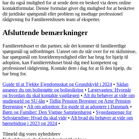
har du også mulighed for at sende dem en besked via deres online
kontaktformular. Denne formular giver dig mulighed for at beskrive
dit juridiske spørgsmål eller problem og modtage professionel
rådgivning fra Familieretshusets team af eksperter.
Afsluttende bemærkninger
Familieretshuset er din partner, når det kommer til familieretlige
spørgsmål og udfordringer. Uanset om du står over for en skilsmisse,
har spørgsmål om forældremyndighed eller har brug for hjælp til
adoption, kan Familieretshuset bistå dig med kompetent og
professionel rådgivning. Kontakt dem i dag for at få den hjælp, du
har brug for.
Guide til at Tjekke Ejendomsskat og Grundskyld i 2024
•
Sådan
ansøger du om boligstøtte og boligsikring
•
Lægevagten: Hvornår
og hvordan du skal kontakte vagtlægen
•
Alt du behøver at vide om
studiegæld og SU-lån
•
Tidlig Pension Beregner og Arne Pension
Beregning
•
Alt om adoption: En guide til at adoptere i Danmark
•
Børn og Familier: Den Vigtige Sammenhæng
•
Sygedagpenge for
Selvstændige: Hvad du skal vide
•
Alt hvad du behøver at vide om
børnebidrag i 2023 og 2024
•
Tilmeld dig vores nyhedsbrev