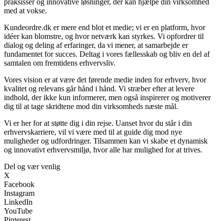
praksisser og innovative løsninger, der kan hjælpe din virksomhed
med at vokse.
Kundeordre.dk er mere end blot et medie; vi er en platform, hvor
idéer kan blomstre, og hvor netværk kan styrkes. Vi opfordrer til
dialog og deling af erfaringer, da vi mener, at samarbejde er
fundamentet for succes. Deltag i vores fællesskab og bliv en del af
samtalen om fremtidens erhvervsliv.
Vores vision er at være det førende medie inden for erhverv, hvor
kvalitet og relevans går hånd i hånd. Vi stræber efter at levere
indhold, der ikke kun informerer, men også inspirerer og motiverer
dig til at tage skridtene mod din virksomheds næste mål.
Vi er her for at støtte dig i din rejse. Uanset hvor du står i din
erhvervskarriere, vil vi være med til at guide dig mod nye
muligheder og udfordringer. Tilsammen kan vi skabe et dynamisk
og innovativt erhvervsmiljø, hvor alle har mulighed for at trives.
Del og vær venlig
X
Facebook
Instagram
LinkedIn
YouTube
Pinterest