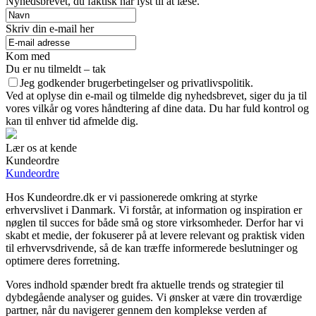
Nyhedsbrevet, du faktisk har lyst til at læse.
Skriv din e-mail her
Kom med
Du er nu tilmeldt – tak
Jeg godkender brugerbetingelser og privatlivspolitik.
Ved at oplyse din e-mail og tilmelde dig nyhedsbrevet, siger du ja til
vores vilkår og vores håndtering af dine data. Du har fuld kontrol og
kan til enhver tid afmelde dig.
Lær os at kende
Kundeordre
Kundeordre
Hos Kundeordre.dk er vi passionerede omkring at styrke
erhvervslivet i Danmark. Vi forstår, at information og inspiration er
nøglen til succes for både små og store virksomheder. Derfor har vi
skabt et medie, der fokuserer på at levere relevant og praktisk viden
til erhvervsdrivende, så de kan træffe informerede beslutninger og
optimere deres forretning.
Vores indhold spænder bredt fra aktuelle trends og strategier til
dybdegående analyser og guides. Vi ønsker at være din troværdige
partner, når du navigerer gennem den komplekse verden af