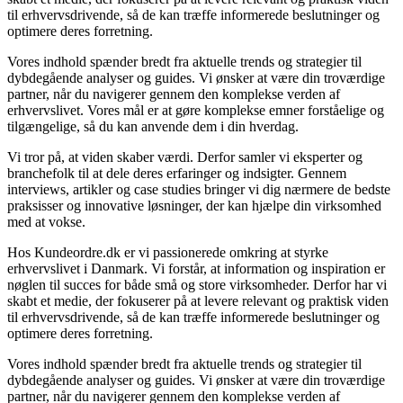
til erhvervsdrivende, så de kan træffe informerede beslutninger og
optimere deres forretning.
Vores indhold spænder bredt fra aktuelle trends og strategier til
dybdegående analyser og guides. Vi ønsker at være din troværdige
partner, når du navigerer gennem den komplekse verden af
erhvervslivet. Vores mål er at gøre komplekse emner forståelige og
tilgængelige, så du kan anvende dem i din hverdag.
Vi tror på, at viden skaber værdi. Derfor samler vi eksperter og
branchefolk til at dele deres erfaringer og indsigter. Gennem
interviews, artikler og case studies bringer vi dig nærmere de bedste
praksisser og innovative løsninger, der kan hjælpe din virksomhed
med at vokse.
Hos Kundeordre.dk er vi passionerede omkring at styrke
erhvervslivet i Danmark. Vi forstår, at information og inspiration er
nøglen til succes for både små og store virksomheder. Derfor har vi
skabt et medie, der fokuserer på at levere relevant og praktisk viden
til erhvervsdrivende, så de kan træffe informerede beslutninger og
optimere deres forretning.
Vores indhold spænder bredt fra aktuelle trends og strategier til
dybdegående analyser og guides. Vi ønsker at være din troværdige
partner, når du navigerer gennem den komplekse verden af