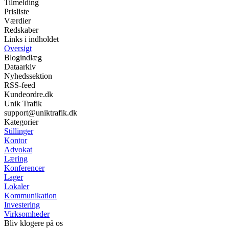
Tilmelding
Prisliste
Værdier
Redskaber
Links i indholdet
Oversigt
Blogindlæg
Dataarkiv
Nyhedssektion
RSS-feed
Kundeordre.dk
Unik Trafik
support@uniktrafik.dk
Kategorier
Stillinger
Kontor
Advokat
Læring
Konferencer
Lager
Lokaler
Kommunikation
Investering
Virksomheder
Bliv klogere på os