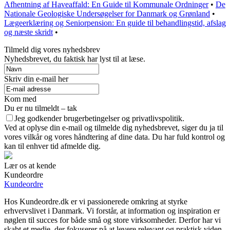
Afhentning af Haveaffald: En Guide til Kommunale Ordninger
•
De
Nationale Geologiske Undersøgelser for Danmark og Grønland
•
Lægeerklæring og Seniorpension: En guide til behandlingstid, afslag
og næste skridt
•
Tilmeld dig vores nyhedsbrev
Nyhedsbrevet, du faktisk har lyst til at læse.
Skriv din e-mail her
Kom med
Du er nu tilmeldt – tak
Jeg godkender brugerbetingelser og privatlivspolitik.
Ved at oplyse din e-mail og tilmelde dig nyhedsbrevet, siger du ja til
vores vilkår og vores håndtering af dine data. Du har fuld kontrol og
kan til enhver tid afmelde dig.
Lær os at kende
Kundeordre
Kundeordre
Hos Kundeordre.dk er vi passionerede omkring at styrke
erhvervslivet i Danmark. Vi forstår, at information og inspiration er
nøglen til succes for både små og store virksomheder. Derfor har vi
skabt et medie, der fokuserer på at levere relevant og praktisk viden