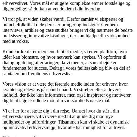
erhvervslivet. Vores mål er at gøre komplekse emner forståelige og
tilgængelige, så du kan anvende dem i din hverdag.
Vi tror på, at viden skaber værdi. Derfor samler vi eksperter og
branchefolk til at dele deres erfaringer og indsigter. Gennem
interviews, artikler og case studies bringer vi dig nærmere de bedste
praksisser og innovative løsninger, der kan hjælpe din virksomhed
med at vokse.
Kundeordre.dk er mere end blot et medie; vi er en platform, hvor
idéer kan blomstre, og hvor netværk kan styrkes. Vi opfordrer til
dialog og deling af erfaringer, da vi mener, at samarbejde er
fundamentet for succes. Deltag i vores fællesskab og bliv en del af
samtalen om fremtidens erhvervsliv.
Vores vision er at være det førende medie inden for erhverv, hvor
kvalitet og relevans går hånd i hånd. Vi stræber efter at levere
indhold, der ikke kun informerer, men også inspirerer og motiverer
dig til at tage skridtene mod din virksomheds næste mål.
Vi er her for at støtte dig i din rejse. Uanset hvor du står i din
erhvervskarriere, vil vi være med til at guide dig mod nye
muligheder og udfordringer. Tilsammen kan vi skabe et dynamisk
og innovativt erhvervsmiljø, hvor alle har mulighed for at trives.