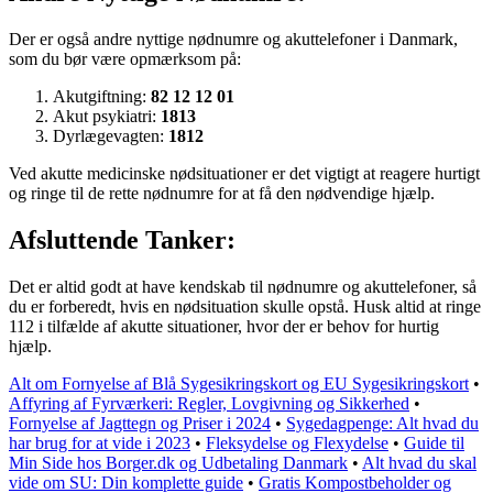
Der er også andre nyttige nødnumre og akuttelefoner i Danmark,
som du bør være opmærksom på:
Akutgiftning:
82 12 12 01
Akut psykiatri:
1813
Dyrlægevagten:
1812
Ved akutte medicinske nødsituationer er det vigtigt at reagere hurtigt
og ringe til de rette nødnumre for at få den nødvendige hjælp.
Afsluttende Tanker:
Det er altid godt at have kendskab til nødnumre og akuttelefoner, så
du er forberedt, hvis en nødsituation skulle opstå. Husk altid at ringe
112 i tilfælde af akutte situationer, hvor der er behov for hurtig
hjælp.
Alt om Fornyelse af Blå Sygesikringskort og EU Sygesikringskort
•
Affyring af Fyrværkeri: Regler, Lovgivning og Sikkerhed
•
Fornyelse af Jagttegn og Priser i 2024
•
Sygedagpenge: Alt hvad du
har brug for at vide i 2023
•
Fleksydelse og Flexydelse
•
Guide til
Min Side hos Borger.dk og Udbetaling Danmark
•
Alt hvad du skal
vide om SU: Din komplette guide
•
Gratis Kompostbeholder og