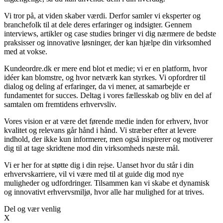
Vi tror på, at viden skaber værdi. Derfor samler vi eksperter og
branchefolk til at dele deres erfaringer og indsigter. Gennem
interviews, artikler og case studies bringer vi dig nærmere de bedste
praksisser og innovative løsninger, der kan hjælpe din virksomhed
med at vokse.
Kundeordre.dk er mere end blot et medie; vi er en platform, hvor
idéer kan blomstre, og hvor netværk kan styrkes. Vi opfordrer til
dialog og deling af erfaringer, da vi mener, at samarbejde er
fundamentet for succes. Deltag i vores fællesskab og bliv en del af
samtalen om fremtidens erhvervsliv.
Vores vision er at være det førende medie inden for erhverv, hvor
kvalitet og relevans går hånd i hånd. Vi stræber efter at levere
indhold, der ikke kun informerer, men også inspirerer og motiverer
dig til at tage skridtene mod din virksomheds næste mål.
Vi er her for at støtte dig i din rejse. Uanset hvor du står i din
erhvervskarriere, vil vi være med til at guide dig mod nye
muligheder og udfordringer. Tilsammen kan vi skabe et dynamisk
og innovativt erhvervsmiljø, hvor alle har mulighed for at trives.
Del og vær venlig
X