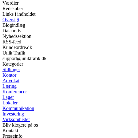
Værdier
Redskaber
Links i indholdet
Oversigt
Blogindlæg
Dataarkiv
Nyhedssektion
RSS-feed
Kundeordre.dk
Unik Trafik
support@uniktrafik.dk
Kategorier
Stillinger
Kontor
Advokat
Læring
Konferencer
Lager
Lokaler
Kommunikation
Investering
Virksomheder
Bliv klogere på os
Kontakt
Presseinfo