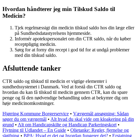
Hvordan håndterer jeg min Tilskud Saldo til
Medicin?
Tjek regelmæssigt din medicin tilskud saldo hos din læge eller
på Sundhedsdatastyrelsens hjemmeside.
Informér apotekspersonalet om din CTR saldo, når du køber
receptpligtig medicin.
Sørg for at forny din recept i god tid for at undgå problemer
med din tilskud saldo.
Afsluttende tanker
CTR saldo og tilskud til medicin er vigtige elementer i
sundhedssystemet i Danmark. Ved at forstå din CTR saldo og
hvordan du kan få tilskud til medicin gennem CTR, kan du spare
penge og få den nødvendige behandling uden at bekymre dig om
høje medicinomkostninger.
Hjørring Kommune Borgerservice
•
Værgemål ansøgning: Sådan
søger du om værgemål
•
Alt hvad du skal vide om kloakering på din
grund
•
Alt om Handicapskilte og Handicap Parkeringskort
•
Flytning til Udlandet – En Guide
•
Olietanke: Regler, fjernelse og
sløjfning
•
BPA: Hvad er det og hvordan fungerer det?
•
Erstatning