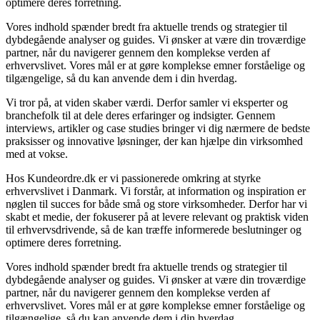
optimere deres forretning.
Vores indhold spænder bredt fra aktuelle trends og strategier til
dybdegående analyser og guides. Vi ønsker at være din troværdige
partner, når du navigerer gennem den komplekse verden af
erhvervslivet. Vores mål er at gøre komplekse emner forståelige og
tilgængelige, så du kan anvende dem i din hverdag.
Vi tror på, at viden skaber værdi. Derfor samler vi eksperter og
branchefolk til at dele deres erfaringer og indsigter. Gennem
interviews, artikler og case studies bringer vi dig nærmere de bedste
praksisser og innovative løsninger, der kan hjælpe din virksomhed
med at vokse.
Hos Kundeordre.dk er vi passionerede omkring at styrke
erhvervslivet i Danmark. Vi forstår, at information og inspiration er
nøglen til succes for både små og store virksomheder. Derfor har vi
skabt et medie, der fokuserer på at levere relevant og praktisk viden
til erhvervsdrivende, så de kan træffe informerede beslutninger og
optimere deres forretning.
Vores indhold spænder bredt fra aktuelle trends og strategier til
dybdegående analyser og guides. Vi ønsker at være din troværdige
partner, når du navigerer gennem den komplekse verden af
erhvervslivet. Vores mål er at gøre komplekse emner forståelige og
tilgængelige, så du kan anvende dem i din hverdag.