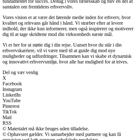
fundamentet for succes. Deltag i vores fællesskab og bliv en del af
samtalen om fremtidens erhvervsliv.
Vores vision er at være det førende medie inden for erhverv, hvor
kvalitet og relevans går hånd i hånd. Vi stræber efter at levere
indhold, der ikke kun informerer, men også inspirerer og motiverer
dig til at tage skridtene mod din virksomheds næste mål.
Vi er her for at støtte dig i din rejse. Uanset hvor du står i din
erhvervskarriere, vil vi være med til at guide dig mod nye
muligheder og udfordringer. Tilsammen kan vi skabe et dynamisk
og innovativt erhvervsmiljø, hvor alle har mulighed for at trives.
Del og vær venlig
X
Facebook
Instagram
LinkedIn
YouTube
Pinterest
TikTok
Mail
RSS
© Materialet må ikke bruges uden tilladelse.
© Ophavsret gælder. Vi samarbejder med partnere og kan få
provision ved køb gennem anbefalede produkter.