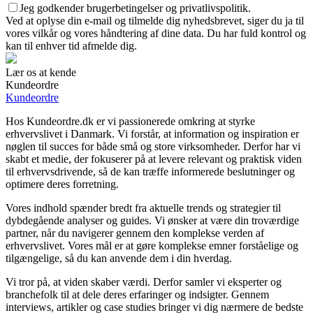
Jeg godkender brugerbetingelser og privatlivspolitik.
Ved at oplyse din e-mail og tilmelde dig nyhedsbrevet, siger du ja til
vores vilkår og vores håndtering af dine data. Du har fuld kontrol og
kan til enhver tid afmelde dig.
Lær os at kende
Kundeordre
Kundeordre
Hos Kundeordre.dk er vi passionerede omkring at styrke
erhvervslivet i Danmark. Vi forstår, at information og inspiration er
nøglen til succes for både små og store virksomheder. Derfor har vi
skabt et medie, der fokuserer på at levere relevant og praktisk viden
til erhvervsdrivende, så de kan træffe informerede beslutninger og
optimere deres forretning.
Vores indhold spænder bredt fra aktuelle trends og strategier til
dybdegående analyser og guides. Vi ønsker at være din troværdige
partner, når du navigerer gennem den komplekse verden af
erhvervslivet. Vores mål er at gøre komplekse emner forståelige og
tilgængelige, så du kan anvende dem i din hverdag.
Vi tror på, at viden skaber værdi. Derfor samler vi eksperter og
branchefolk til at dele deres erfaringer og indsigter. Gennem
interviews, artikler og case studies bringer vi dig nærmere de bedste