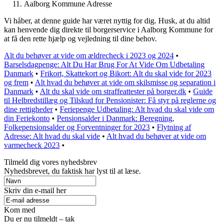
Aalborg Kommune Adresse
Vi håber, at denne guide har været nyttig for dig. Husk, at du altid
kan henvende dig direkte til borgerservice i Aalborg Kommune for
at få den rette hjælp og vejledning til dine behov.
Alt du behøver at vide om ældrecheck i 2023 og 2024
•
Barselsdagpenge: Alt Du Har Brug For At Vide Om Udbetaling
Danmark
•
Frikort, Skattekort og Bikort: Alt du skal vide for 2023
og frem
•
Alt hvad du behøver at vide om skilsmisse og separation i
Danmark
•
Alt du skal vide om straffeattester på borger.dk
•
Guide
til Helbredstillæg og Tilskud for Pensionister: Få styr på reglerne og
dine rettigheder
•
Feriepenge Udbetaling: Alt hvad du skal vide om
din Feriekonto
•
Pensionsalder i Danmark: Beregning,
Folkepensionsalder og Forventninger for 2023
•
Flytning af
Adresse: Alt hvad du skal vide
•
Alt hvad du behøver at vide om
varmecheck 2023
•
Tilmeld dig vores nyhedsbrev
Nyhedsbrevet, du faktisk har lyst til at læse.
Skriv din e-mail her
Kom med
Du er nu tilmeldt – tak