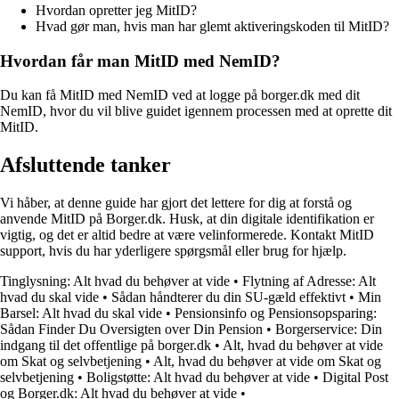
Hvordan opretter jeg MitID?
Hvad gør man, hvis man har glemt aktiveringskoden til MitID?
Hvordan får man MitID med NemID?
Du kan få MitID med NemID ved at logge på borger.dk med dit
NemID, hvor du vil blive guidet igennem processen med at oprette dit
MitID.
Afsluttende tanker
Vi håber, at denne guide har gjort det lettere for dig at forstå og
anvende MitID på Borger.dk. Husk, at din digitale identifikation er
vigtig, og det er altid bedre at være velinformerede. Kontakt MitID
support, hvis du har yderligere spørgsmål eller brug for hjælp.
Tinglysning: Alt hvad du behøver at vide
•
Flytning af Adresse: Alt
hvad du skal vide
•
Sådan håndterer du din SU-gæld effektivt
•
Min
Barsel: Alt hvad du skal vide
•
Pensionsinfo og Pensionsopsparing:
Sådan Finder Du Oversigten over Din Pension
•
Borgerservice: Din
indgang til det offentlige på borger.dk
•
Alt, hvad du behøver at vide
om Skat og selvbetjening
•
Alt, hvad du behøver at vide om Skat og
selvbetjening
•
Boligstøtte: Alt hvad du behøver at vide
•
Digital Post
og Borger.dk: Alt hvad du behøver at vide
•