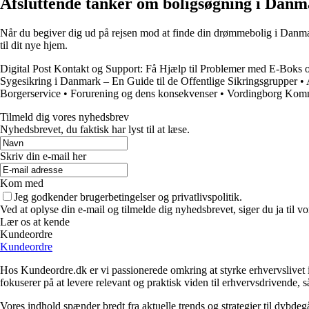
Afsluttende tanker om boligsøgning i Dan
Når du begiver dig ud på rejsen mod at finde din drømmebolig i Danmark
til dit nye hjem.
Digital Post Kontakt og Support: Få Hjælp til Problemer med E-Boks o
Sygesikring i Danmark – En Guide til de Offentlige Sikringsgrupper
•
Borgerservice
•
Forurening og dens konsekvenser
•
Vordingborg Komm
Tilmeld dig vores nyhedsbrev
Nyhedsbrevet, du faktisk har lyst til at læse.
Skriv din e-mail her
Kom med
Jeg godkender brugerbetingelser og privatlivspolitik.
Ved at oplyse din e-mail og tilmelde dig nyhedsbrevet, siger du ja til vo
Lær os at kende
Kundeordre
Kundeordre
Hos Kundeordre.dk er vi passionerede omkring at styrke erhvervslivet i 
fokuserer på at levere relevant og praktisk viden til erhvervsdrivende, 
Vores indhold spænder bredt fra aktuelle trends og strategier til dybd