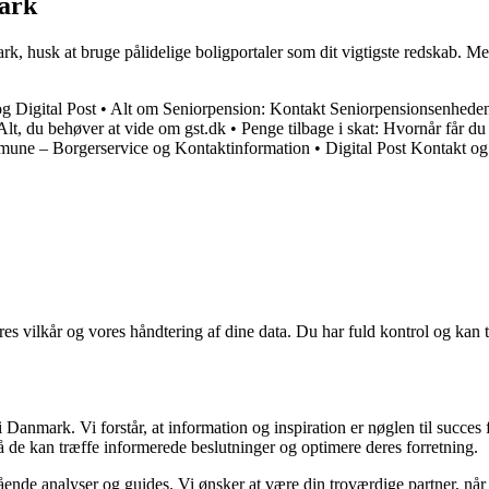
mark
, husk at bruge pålidelige boligportaler som dit vigtigste redskab. Me
g Digital Post
•
Alt om Seniorpension: Kontakt Seniorpensionsenheden
Alt, du behøver at vide om gst.dk
•
Penge tilbage i skat: Hvornår får du
une – Borgerservice og Kontaktinformation
•
Digital Post Kontakt o
res vilkår og vores håndtering af dine data. Du har fuld kontrol og kan t
Danmark. Vi forstår, at information og inspiration er nøglen til succes
så de kan træffe informerede beslutninger og optimere deres forretning.
egående analyser og guides. Vi ønsker at være din troværdige partner, n