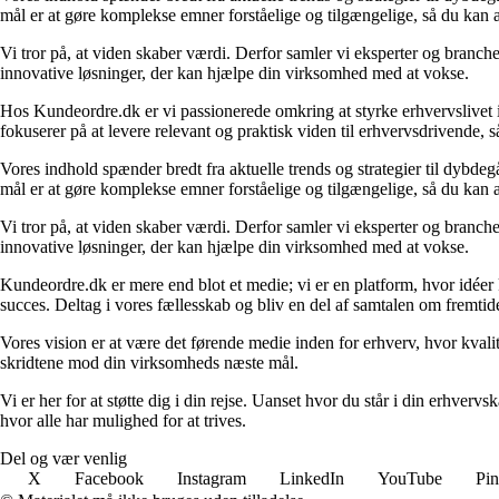
mål er at gøre komplekse emner forståelige og tilgængelige, så du kan
Vi tror på, at viden skaber værdi. Derfor samler vi eksperter og branche
innovative løsninger, der kan hjælpe din virksomhed med at vokse.
Hos Kundeordre.dk er vi passionerede omkring at styrke erhvervslivet i 
fokuserer på at levere relevant og praktisk viden til erhvervsdrivende, 
Vores indhold spænder bredt fra aktuelle trends og strategier til dybd
mål er at gøre komplekse emner forståelige og tilgængelige, så du kan
Vi tror på, at viden skaber værdi. Derfor samler vi eksperter og branche
innovative løsninger, der kan hjælpe din virksomhed med at vokse.
Kundeordre.dk er mere end blot et medie; vi er en platform, hvor idéer 
succes. Deltag i vores fællesskab og bliv en del af samtalen om fremtid
Vores vision er at være det førende medie inden for erhverv, hvor kvalit
skridtene mod din virksomheds næste mål.
Vi er her for at støtte dig i din rejse. Uanset hvor du står i din erhve
hvor alle har mulighed for at trives.
Del og vær venlig
X
Facebook
Instagram
LinkedIn
YouTube
Pin