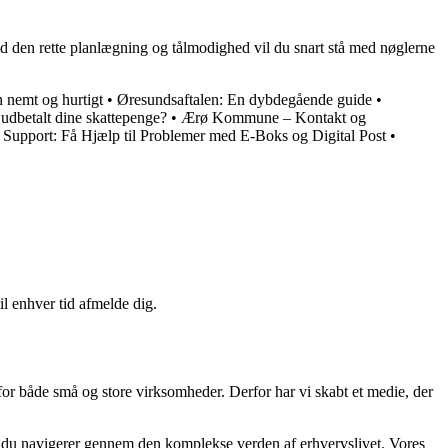
d den rette planlægning og tålmodighed vil du snart stå med nøglerne
 nemt og hurtigt
•
Øresundsaftalen: En dybdegående guide
•
 udbetalt dine skattepenge?
•
Ærø Kommune – Kontakt og
g Support: Få Hjælp til Problemer med E-Boks og Digital Post
•
il enhver tid afmelde dig.
 for både små og store virksomheder. Derfor har vi skabt et medie, der
år du navigerer gennem den komplekse verden af erhvervslivet. Vores