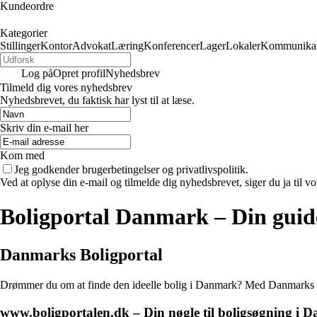
Kundeordre
Kategorier
Stillinger
Kontor
Advokat
Læring
Konferencer
Lager
Lokaler
Kommunikat
Log på
Opret profil
Nyhedsbrev
Tilmeld dig vores nyhedsbrev
Nyhedsbrevet, du faktisk har lyst til at læse.
Skriv din e-mail her
Kom med
Jeg godkender brugerbetingelser og privatlivspolitik.
Ved at oplyse din e-mail og tilmelde dig nyhedsbrevet, siger du ja til vo
Boligportal Danmark – Din guide 
Danmarks Boligportal
Drømmer du om at finde den ideelle bolig i Danmark? Med Danmarks før
www.boligportalen.dk – Din nøgle til boligsøgning i 