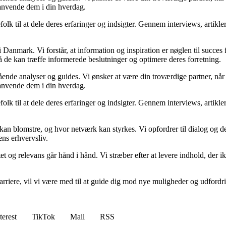
 anvende dem i din hverdag.
folk til at dele deres erfaringer og indsigter. Gennem interviews, artikl
Danmark. Vi forstår, at information og inspiration er nøglen til succes
så de kan træffe informerede beslutninger og optimere deres forretning.
egående analyser og guides. Vi ønsker at være din troværdige partner, n
 anvende dem i din hverdag.
folk til at dele deres erfaringer og indsigter. Gennem interviews, artikl
kan blomstre, og hvor netværk kan styrkes. Vi opfordrer til dialog og de
ens erhvervsliv.
et og relevans går hånd i hånd. Vi stræber efter at levere indhold, der i
rvskarriere, vil vi være med til at guide dig mod nye muligheder og udfo
terest
TikTok
Mail
RSS