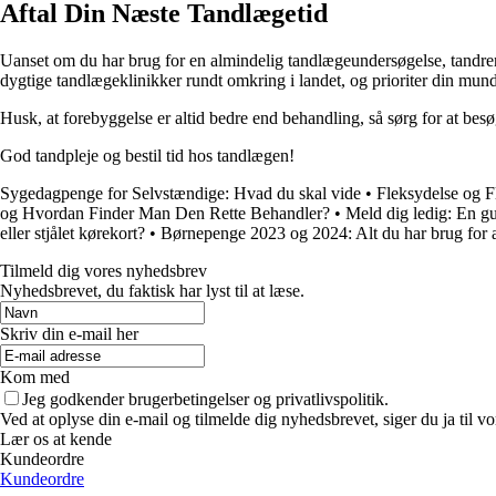
Aftal Din Næste Tandlægetid
Uanset om du har brug for en almindelig tandlægeundersøgelse, tandrens
dygtige tandlægeklinikker rundt omkring i landet, og prioriter din mu
Husk, at forebyggelse er altid bedre end behandling, så sørg for at be
God tandpleje og bestil tid hos tandlægen!
Sygedagpenge for Selvstændige: Hvad du skal vide
•
Fleksydelse og F
og Hvordan Finder Man Den Rette Behandler?
•
Meld dig ledig: En gu
eller stjålet kørekort?
•
Børnepenge 2023 og 2024: Alt du har brug for a
Tilmeld dig vores nyhedsbrev
Nyhedsbrevet, du faktisk har lyst til at læse.
Skriv din e-mail her
Kom med
Jeg godkender brugerbetingelser og privatlivspolitik.
Ved at oplyse din e-mail og tilmelde dig nyhedsbrevet, siger du ja til vo
Lær os at kende
Kundeordre
Kundeordre