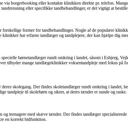
ine via borgerbooking eller kontakte klinikken direkte pr. telefon. Mang
andrensning eller specifikke tandbehandlinger, er det vigtigt at bestill
der forskellige former for tandbehandlinger. Nogle af de populære kli
nikker har erfarne tandlæger og tandplejere, der kan hjælpe dig med 
s specielle børnetandlæger rundt omkring i landet, såsom i Esbjerg, Vejl
dover tilbyder mange tandlægeklinikker voksentandpleje med fokus på f
r deres skolegang. Der findes skoletandlæger rundt omkring i landet, 
ige tandpleje til skolebørn og sikrer, at deres tænder er sunde og raske.
n og teenagere med skæve tænder. Der findes tandlæger specialiserede 
re en korrekt bidfunktion.