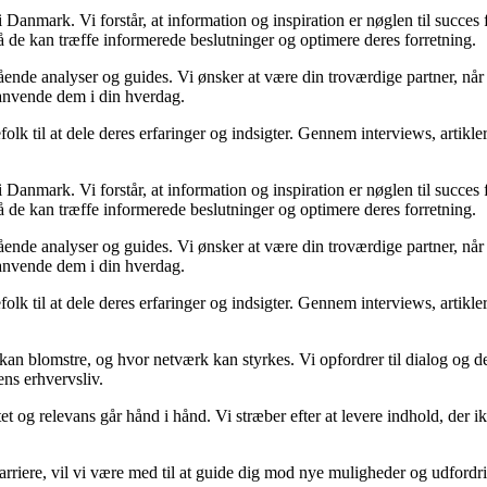
Danmark. Vi forstår, at information og inspiration er nøglen til succes
så de kan træffe informerede beslutninger og optimere deres forretning.
egående analyser og guides. Vi ønsker at være din troværdige partner, n
 anvende dem i din hverdag.
folk til at dele deres erfaringer og indsigter. Gennem interviews, artikl
Danmark. Vi forstår, at information og inspiration er nøglen til succes
så de kan træffe informerede beslutninger og optimere deres forretning.
egående analyser og guides. Vi ønsker at være din troværdige partner, n
 anvende dem i din hverdag.
folk til at dele deres erfaringer og indsigter. Gennem interviews, artikl
kan blomstre, og hvor netværk kan styrkes. Vi opfordrer til dialog og de
ens erhvervsliv.
et og relevans går hånd i hånd. Vi stræber efter at levere indhold, der i
rvskarriere, vil vi være med til at guide dig mod nye muligheder og udfo