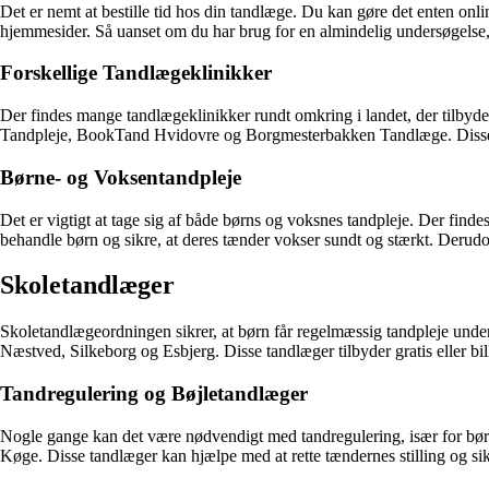
Det er nemt at bestille tid hos din tandlæge. Du kan gøre det enten onl
hjemmesider. Så uanset om du har brug for en almindelig undersøgelse, t
Forskellige Tandlægeklinikker
Der findes mange tandlægeklinikker rundt omkring i landet, der tilby
Tandpleje, BookTand Hvidovre og Borgmesterbakken Tandlæge. Disse kli
Børne- og Voksentandpleje
Det er vigtigt at tage sig af både børns og voksnes tandpleje. Der finde
behandle børn og sikre, at deres tænder vokser sundt og stærkt. Deru
Skoletandlæger
Skoletandlægeordningen sikrer, at børn får regelmæssig tandpleje unde
Næstved, Silkeborg og Esbjerg. Disse tandlæger tilbyder gratis eller bill
Tandregulering og Bøjletandlæger
Nogle gange kan det være nødvendigt med tandregulering, især for bør
Køge. Disse tandlæger kan hjælpe med at rette tændernes stilling og sik