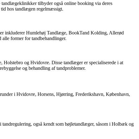
e tandlægeklinikker tilbyder også online booking via deres
e tid hos tandlægen regelmæssigt.
nikker inkluderer Humlehøj Tandlæge, BookTand Kolding, Allerød
alle former for tandbehandlinger.
e, Holstebro og Hvidovre. Disse tandlæger er specialiserede i at
orebyggelse og behandling af tandproblemer.
herunder i Hvidovre, Horsens, Hjørring, Frederikshavn, København,
i tandregulering, også kendt som bøjletandlæger, såsom i Holbæk og