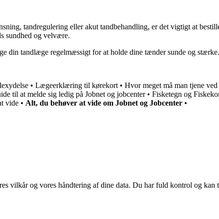
ning, tandregulering eller akut tandbehandling, er det vigtigt at besti
nds sundhed og velvære.
søge din tandlæge regelmæssigt for at holde dine tænder sunde og stærke
lexydelse
•
Lægeerklæring til kørekort
•
Hvor meget må man tjene ved 
ide til at melde sig ledig på Jobnet og jobcenter
•
Fisketegn og Fiskekor
t vide
•
Alt, du behøver at vide om Jobnet og Jobcenter
•
res vilkår og vores håndtering af dine data. Du har fuld kontrol og kan t