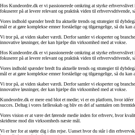
Hos Kundeordre.dk er vi passionerede omkring at styrke erhvervslivet i 
fokuserer på at levere relevant og praktisk viden til erhvervsdrivende, 
Vores indhold spænder bredt fra aktuelle trends og strategier til dybd
mål er at gøre komplekse emner forståelige og tilgængelige, så du kan
Vi tror på, at viden skaber værdi. Derfor samler vi eksperter og branche
innovative løsninger, der kan hjælpe din virksomhed med at vokse.
Hos Kundeordre.dk er vi passionerede omkring at styrke erhvervslivet i 
fokuserer på at levere relevant og praktisk viden til erhvervsdrivende, 
Vores indhold spænder bredt fra aktuelle trends og strategier til dybd
mål er at gøre komplekse emner forståelige og tilgængelige, så du kan
Vi tror på, at viden skaber værdi. Derfor samler vi eksperter og branche
innovative løsninger, der kan hjælpe din virksomhed med at vokse.
Kundeordre.dk er mere end blot et medie; vi er en platform, hvor idéer 
succes. Deltag i vores fællesskab og bliv en del af samtalen om fremtid
Vores vision er at være det førende medie inden for erhverv, hvor kvalit
skridtene mod din virksomheds næste mål.
Vi er her for at støtte dig i din rejse. Uanset hvor du står i din erhve