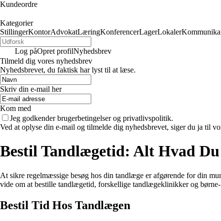
Kundeordre
Kategorier
Stillinger
Kontor
Advokat
Læring
Konferencer
Lager
Lokaler
Kommunikat
Log på
Opret profil
Nyhedsbrev
Tilmeld dig vores nyhedsbrev
Nyhedsbrevet, du faktisk har lyst til at læse.
Skriv din e-mail her
Kom med
Jeg godkender brugerbetingelser og privatlivspolitik.
Ved at oplyse din e-mail og tilmelde dig nyhedsbrevet, siger du ja til vo
Bestil Tandlægetid: Alt Hvad D
At sikre regelmæssige besøg hos din tandlæge er afgørende for din mund
vide om at bestille tandlægetid, forskellige tandlægeklinikker og børne
Bestil Tid Hos Tandlægen