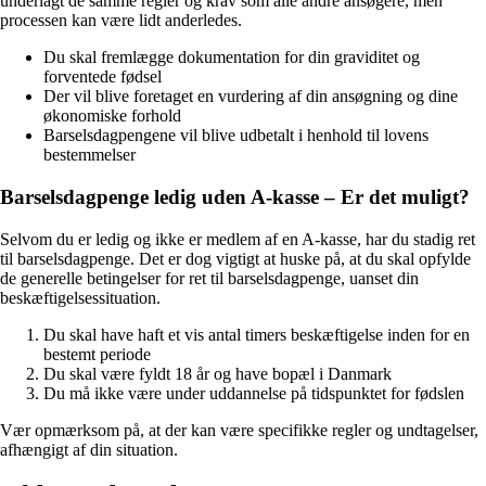
underlagt de samme regler og krav som alle andre ansøgere, men
processen kan være lidt anderledes.
Du skal fremlægge dokumentation for din graviditet og
forventede fødsel
Der vil blive foretaget en vurdering af din ansøgning og dine
økonomiske forhold
Barselsdagpengene vil blive udbetalt i henhold til lovens
bestemmelser
Barselsdagpenge ledig uden A-kasse – Er det muligt?
Selvom du er ledig og ikke er medlem af en A-kasse, har du stadig ret
til barselsdagpenge. Det er dog vigtigt at huske på, at du skal opfylde
de generelle betingelser for ret til barselsdagpenge, uanset din
beskæftigelsessituation.
Du skal have haft et vis antal timers beskæftigelse inden for en
bestemt periode
Du skal være fyldt 18 år og have bopæl i Danmark
Du må ikke være under uddannelse på tidspunktet for fødslen
Vær opmærksom på, at der kan være specifikke regler og undtagelser,
afhængigt af din situation.