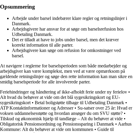
Opsummering
Arbejde under barsel indebærer klare regler og retningslinjer i
Danmark.
Arbejdsgivere har ansvar for at søge om barselsrefusion hos
Udbetaling Danmark.
Det er tilladt at have to jobs under barsel, men det kræver
korrekt information til alle parter.
Arbejdsgivere kan søge om refusion for omkostninger ved
barsel.
At navigere i reglerne for barselsperioden som både medarbejder og
arbejdsgiver kan være komplekst, men ved at være opmærksom på
gældende retningslinjer og søge den rette information kan man sikre en
smidig barselsperiode for alle involverede parter.
Feriehindringer og håndtering af ikke-afholdt ferie under ny ferielov
•
Alt hvad du behøver at vide om det blå sygesikringskort og EU-
sygesikringskort
•
Betal boligstøtte tilbage til Udbetaling Danmark
•
ATP Kontaktinformationer og Adresser
•
Su-satser over 25 år: Hvad er
voksen uddannelsesstøtte og hvordan ansøger du om SVU støtte?
•
Tilskud og økonomisk hjælp til tandlæge – Alt du behøver at vide
•
Obligatorisk Pensionsordning og Pensionssparing i Danmark
•
Aarhus
Kommune: Alt du behøver at vide om kommunen
•
Guide til