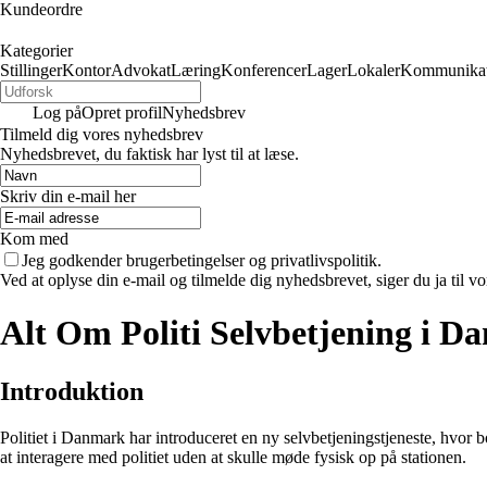
Kundeordre
Kategorier
Stillinger
Kontor
Advokat
Læring
Konferencer
Lager
Lokaler
Kommunikat
Log på
Opret profil
Nyhedsbrev
Tilmeld dig vores nyhedsbrev
Nyhedsbrevet, du faktisk har lyst til at læse.
Skriv din e-mail her
Kom med
Jeg godkender brugerbetingelser og privatlivspolitik.
Ved at oplyse din e-mail og tilmelde dig nyhedsbrevet, siger du ja til vo
Alt Om Politi Selvbetjening i 
Introduktion
Politiet i Danmark har introduceret en ny selvbetjeningstjeneste, hvor 
at interagere med politiet uden at skulle møde fysisk op på stationen.