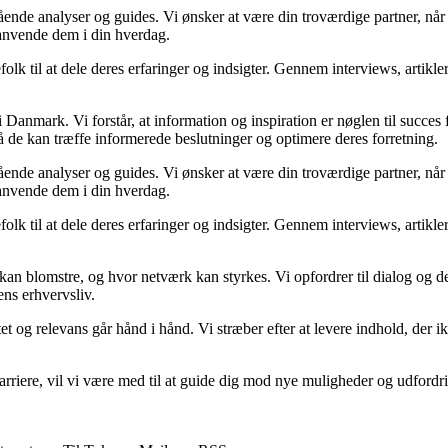
egående analyser og guides. Vi ønsker at være din troværdige partner, n
 anvende dem i din hverdag.
folk til at dele deres erfaringer og indsigter. Gennem interviews, artikl
Danmark. Vi forstår, at information og inspiration er nøglen til succes
så de kan træffe informerede beslutninger og optimere deres forretning.
egående analyser og guides. Vi ønsker at være din troværdige partner, n
 anvende dem i din hverdag.
folk til at dele deres erfaringer og indsigter. Gennem interviews, artikl
kan blomstre, og hvor netværk kan styrkes. Vi opfordrer til dialog og de
ens erhvervsliv.
et og relevans går hånd i hånd. Vi stræber efter at levere indhold, der i
rvskarriere, vil vi være med til at guide dig mod nye muligheder og udfo