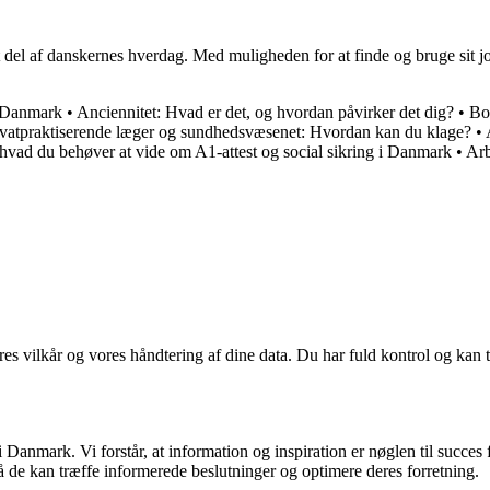
t del af danskernes hverdag. Med muligheden for at finde og bruge sit 
i Danmark
•
Anciennitet: Hvad er det, og hvordan påvirker det dig?
•
Bo
ivatpraktiserende læger og sundhedsvæsenet: Hvordan kan du klage?
•
 hvad du behøver at vide om A1-attest og social sikring i Danmark
•
Arb
res vilkår og vores håndtering af dine data. Du har fuld kontrol og kan t
Danmark. Vi forstår, at information og inspiration er nøglen til succes
så de kan træffe informerede beslutninger og optimere deres forretning.