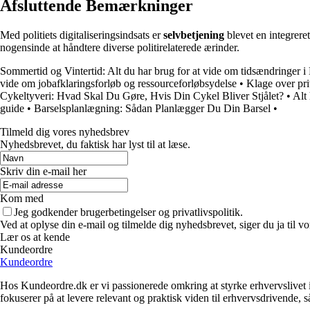
Afsluttende Bemærkninger
Med politiets digitaliseringsindsats er
selvbetjening
blevet en integrere
nogensinde at håndtere diverse politirelaterede ærinder.
Sommertid og Vintertid: Alt du har brug for at vide om tidsændringer 
vide om jobafklaringsforløb og ressourceforløbsydelse
•
Klage over pr
Cykeltyveri: Hvad Skal Du Gøre, Hvis Din Cykel Bliver Stjålet?
•
Alt
guide
•
Barselsplanlægning: Sådan Planlægger Du Din Barsel
•
Tilmeld dig vores nyhedsbrev
Nyhedsbrevet, du faktisk har lyst til at læse.
Skriv din e-mail her
Kom med
Jeg godkender brugerbetingelser og privatlivspolitik.
Ved at oplyse din e-mail og tilmelde dig nyhedsbrevet, siger du ja til vo
Lær os at kende
Kundeordre
Kundeordre
Hos Kundeordre.dk er vi passionerede omkring at styrke erhvervslivet i 
fokuserer på at levere relevant og praktisk viden til erhvervsdrivende, 