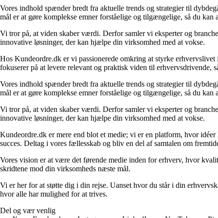
Vores indhold spænder bredt fra aktuelle trends og strategier til dybd
mål er at gøre komplekse emner forståelige og tilgængelige, så du kan
Vi tror på, at viden skaber værdi. Derfor samler vi eksperter og branche
innovative løsninger, der kan hjælpe din virksomhed med at vokse.
Hos Kundeordre.dk er vi passionerede omkring at styrke erhvervslivet i 
fokuserer på at levere relevant og praktisk viden til erhvervsdrivende, 
Vores indhold spænder bredt fra aktuelle trends og strategier til dybd
mål er at gøre komplekse emner forståelige og tilgængelige, så du kan
Vi tror på, at viden skaber værdi. Derfor samler vi eksperter og branche
innovative løsninger, der kan hjælpe din virksomhed med at vokse.
Kundeordre.dk er mere end blot et medie; vi er en platform, hvor idéer 
succes. Deltag i vores fællesskab og bliv en del af samtalen om fremtid
Vores vision er at være det førende medie inden for erhverv, hvor kvalit
skridtene mod din virksomheds næste mål.
Vi er her for at støtte dig i din rejse. Uanset hvor du står i din erhve
hvor alle har mulighed for at trives.
Del og vær venlig