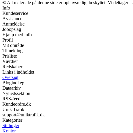
© Alt materiale på denne side er ophavsretligt beskyttet. Vi deltager 
Info
Kundeservice
Assistance
Anmeldelse
Jobopslag
Hjælp med info
Profil
Mit område
Tilmelding
Prisliste
Værdier
Redskaber
Links i indholdet
Oversigt
Blogindlæg
Dataarkiv
Nyhedssektion
RSS-feed
Kundeordre.dk
Unik Trafik
support@uniktrafik.dk
Kategorier
Stillinger
Kontor