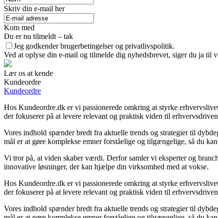
Skriv din e-mail her
Kom med
Du er nu tilmeldt – tak
Jeg godkender brugerbetingelser og privatlivspolitik.
Ved at oplyse din e-mail og tilmelde dig nyhedsbrevet, siger du ja til 
Lær os at kende
Kundeordre
Kundeordre
Hos Kundeordre.dk er vi passionerede omkring at styrke erhvervslivet i
der fokuserer på at levere relevant og praktisk viden til erhvervsdrive
Vores indhold spænder bredt fra aktuelle trends og strategier til dyb
mål er at gøre komplekse emner forståelige og tilgængelige, så du ka
Vi tror på, at viden skaber værdi. Derfor samler vi eksperter og branch
innovative løsninger, der kan hjælpe din virksomhed med at vokse.
Hos Kundeordre.dk er vi passionerede omkring at styrke erhvervslivet i
der fokuserer på at levere relevant og praktisk viden til erhvervsdrive
Vores indhold spænder bredt fra aktuelle trends og strategier til dyb
mål er at gøre komplekse emner forståelige og tilgængelige, så du ka