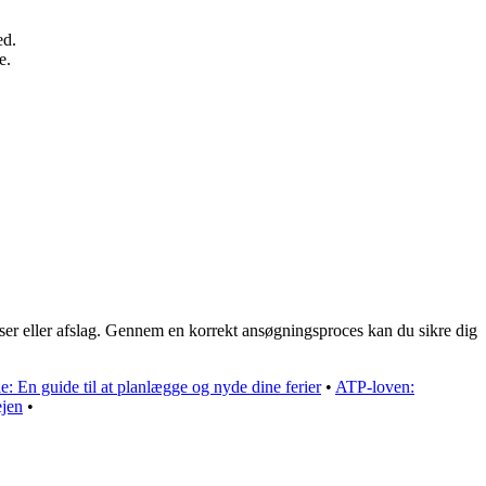
ed.
e.
elser eller afslag. Gennem en korrekt ansøgningsproces kan du sikre dig
e: En guide til at planlægge og nyde dine ferier
•
ATP-loven:
ejen
•