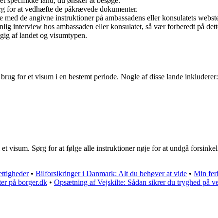
t specifikke land, du ønsker at besøge.
rg for at vedhæfte de påkrævede dokumenter.
 med de angivne instruktioner på ambassadens eller konsulatets webst
ig interview hos ambassaden eller konsulatet, så vær forberedt på dett
gig af landet og visumtypen.
 brug for et visum i en bestemt periode. Nogle af disse lande inkluderer:
 et visum. Sørg for at følge alle instruktioner nøje for at undgå forsink
ttigheder
•
Bilforsikringer i Danmark: Alt du behøver at vide
•
Min feri
ter på borger.dk
•
Opsætning af Vejskilte: Sådan sikrer du tryghed på v