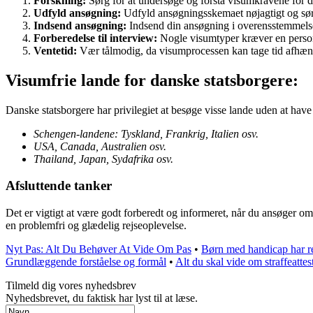
Forskning:
Sørg for at undersøge og forstå visumkravene for de
Udfyld ansøgning:
Udfyld ansøgningsskemaet nøjagtigt og sø
Indsend ansøgning:
Indsend din ansøgning i overensstemmelse
Forberedelse til interview:
Nogle visumtyper kræver en personl
Ventetid:
Vær tålmodig, da visumprocessen kan tage tid afhæn
Visumfrie lande for danske statsborgere:
Danske statsborgere har privilegiet at besøge visse lande uden at have
Schengen-landene: Tyskland, Frankrig, Italien osv.
USA, Canada, Australien osv.
Thailand, Japan, Sydafrika osv.
Afsluttende tanker
Det er vigtigt at være godt forberedt og informeret, når du ansøger om
en problemfri og glædelig rejseoplevelse.
Nyt Pas: Alt Du Behøver At Vide Om Pas
•
Børn med handicap har re
Grundlæggende forståelse og formål
•
Alt du skal vide om straffeattes
Tilmeld dig vores nyhedsbrev
Nyhedsbrevet, du faktisk har lyst til at læse.