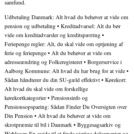
samfund.
Udbetaling Danmark: Alt hvad du behøver at vide om
pension og udbetaling
•
Kreditadvarsel: Alt du bør
vide om kreditadvarsler og kreditspærring
•
Feriepenge regler: Alt, du skal vide om optjening af
ferie og feriepenge
•
Alt du behøver at vide om
adresseændring og Folkeregisteret
•
Borgerservice i
Aalborg Kommune: Alt hvad du har brug for at vide
•
Sådan håndterer du din SU-gæld effektivt
•
Kørekort:
Alt hvad du skal vide om forskellige
kørekortkategorier
•
Pensionsinfo og
Pensionsopsparing: Sådan Finder Du Oversigten over
Din Pension
•
Alt hvad du behøver at vide om
skrotpræmie til bil i Danmark
•
Byggesagsarkiv og
Weblager: En guide til at finde vigtige dokumenter og