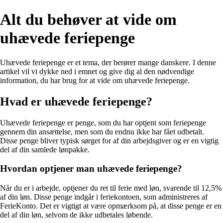
Alt du behøver at vide om
uhævede feriepenge
Uhævede feriepenge er et tema, der berører mange danskere. I denne
artikel vil vi dykke ned i emnet og give dig al den nødvendige
information, du har brug for at vide om uhævede feriepenge.
Hvad er uhævede feriepenge?
Uhævede feriepenge er penge, som du har optjent som feriepenge
gennem din ansættelse, men som du endnu ikke har fået udbetalt.
Disse penge bliver typisk sørget for af din arbejdsgiver og er en vigtig
del af din samlede lønpakke.
Hvordan optjener man uhævede feriepenge?
Når du er i arbejde, optjener du ret til ferie med løn, svarende til 12,5%
af din løn. Disse penge indgår i feriekontoen, som administreres af
FerieKonto. Det er vigtigt at være opmærksom på, at disse penge er en
del af din løn, selvom de ikke udbetales løbende.