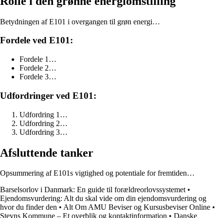
Rolle i den grønne energiomstilling
Betydningen af E101 i overgangen til grøn energi…
Fordele ved E101:
Fordele 1…
Fordele 2…
Fordele 3…
Udfordringer ved E101:
Udfordring 1…
Udfordring 2…
Udfordring 3…
Afsluttende tanker
Opsummering af E101s vigtighed og potentiale for fremtiden…
Barselsorlov i Danmark: En guide til forældreorlovssystemet
•
Ejendomsvurdering: Alt du skal vide om din ejendomsvurdering og
hvor du finder den
•
Alt Om AMU Beviser og Kursusbeviser Online
•
Stevns Kommune – Et overblik og kontaktinformation
•
Danske