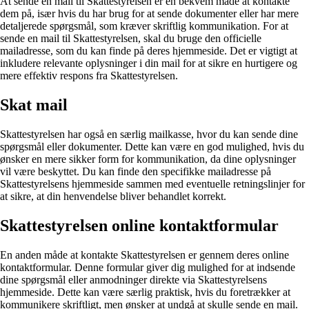
At sende en mail til Skattestyrelsen er en bekvem måde at kontakte
dem på, især hvis du har brug for at sende dokumenter eller har mere
detaljerede spørgsmål, som kræver skriftlig kommunikation. For at
sende en mail til Skattestyrelsen, skal du bruge den officielle
mailadresse, som du kan finde på deres hjemmeside. Det er vigtigt at
inkludere relevante oplysninger i din mail for at sikre en hurtigere og
mere effektiv respons fra Skattestyrelsen.
Skat mail
Skattestyrelsen har også en særlig mailkasse, hvor du kan sende dine
spørgsmål eller dokumenter. Dette kan være en god mulighed, hvis du
ønsker en mere sikker form for kommunikation, da dine oplysninger
vil være beskyttet. Du kan finde den specifikke mailadresse på
Skattestyrelsens hjemmeside sammen med eventuelle retningslinjer for
at sikre, at din henvendelse bliver behandlet korrekt.
Skattestyrelsen online kontaktformular
En anden måde at kontakte Skattestyrelsen er gennem deres online
kontaktformular. Denne formular giver dig mulighed for at indsende
dine spørgsmål eller anmodninger direkte via Skattestyrelsens
hjemmeside. Dette kan være særlig praktisk, hvis du foretrækker at
kommunikere skriftligt, men ønsker at undgå at skulle sende en mail.